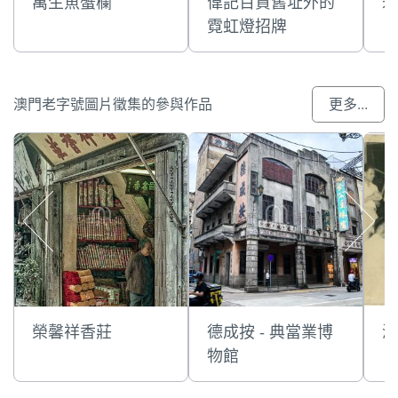
萬生魚蟹欄
偉記百貨舊址外的
永
霓虹燈招牌
澳門老字號圖片徵集的參與作品
更多...
榮馨祥香莊
德成按 - 典當業博
澳
物館