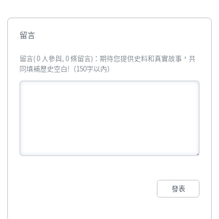
留言
留言( 0 人參與, 0 條留言)：期待您提供史料和真實故事，共
同填補歷史空白!（150字以內）
發表