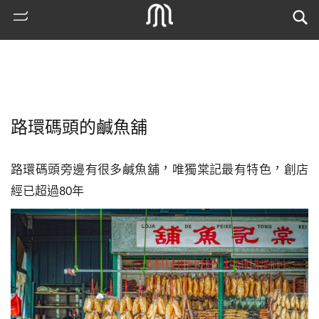
路環碼頭的鹹魚舖
路環碼頭旁邊有很多鹹魚舖，唯獨棠記最有特色，創店
經已超過80年
熱
門
搜
索