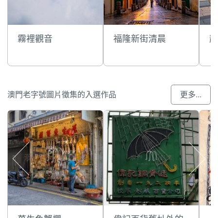
霧裡觀音
福隆新街清晨
靜
澳門老字號圖片徵集的入選作品
更多...