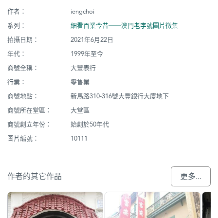
作者：
iengchoi
系列：
細看百業今昔──澳門老字號圖片徵集
拍攝日期：
2021年6月22日
年代：
1999年至今
商號全稱：
大豐表行
行業：
零售業
商號地點：
新馬路310-316號大豐銀行大廈地下
商號所在堂區：
大堂區
商號創立年份：
始創於50年代
圖片編號：
10111
作者的其它作品
更多...