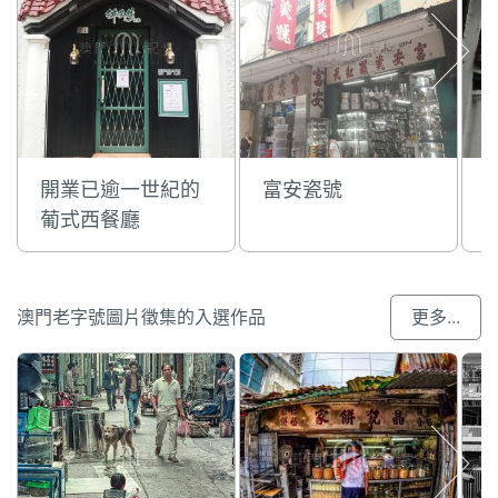
開業已逾一世紀的
富安瓷號
葡式西餐廳
澳門老字號圖片徵集的入選作品
更多...