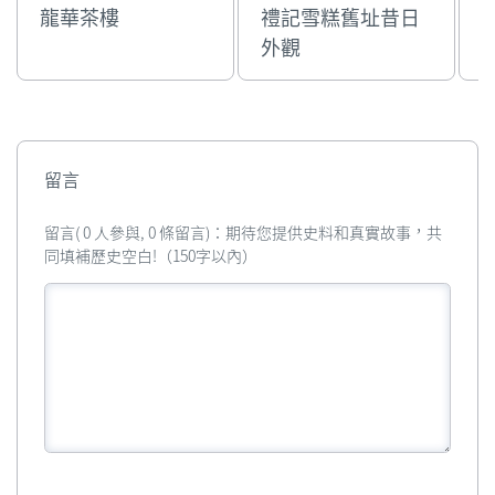
龍華茶樓
禮記雪糕舊址昔日
外觀
留言
留言( 0 人參與, 0 條留言)：期待您提供史料和真實故事，共
同填補歷史空白!（150字以內）