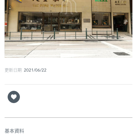
圖
媽
閣
寺
廟
巴
更新日期 2021/06/22
士
教
堂
街
市
基本資料