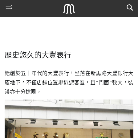
歷史悠久的大豐表行
始創於五十年代的大豐表行，坐落在新馬路大豐銀行大
廈地下，不僅店舖位置鄰近遊客區，且“門面”較大，裝
潢亦十分搶眼。
熱
門
搜
索
古
地