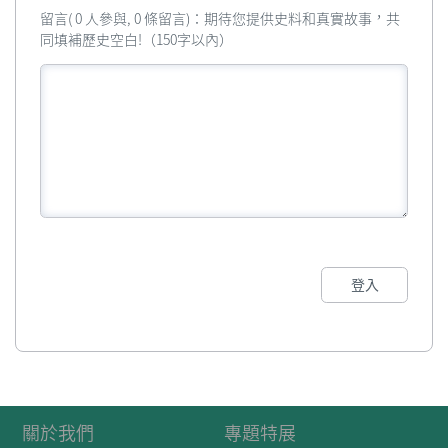
留言( 0 人參與, 0 條留言)：期待您提供史料和真實故事，共
同填補歷史空白!（150字以內）
登入
關於我們
專題特展