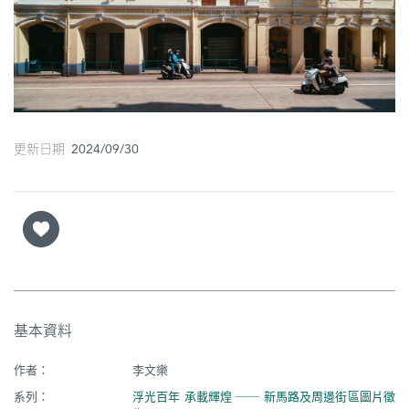
圖
媽
閣
寺
廟
更新日期 2024/09/30
巴
士
教
堂
街
基本資料
市
作者：
李文樂
系列：
浮光百年 承載輝煌 ── 新馬路及周邊街區圖片徵