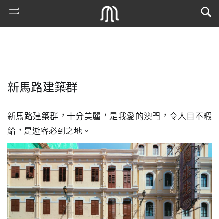
新馬路建築群
新馬路建築群，十分美麗，是我愛的澳門，令人目不暇
給，是遊客必到之地。
熱
門
搜
索
古
地