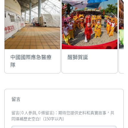
中國國際應急醫療
醒獅賀誕
隊
留言
留言( 0 人參與, 0 條留言)：期待您提供史料和真實故事，共
同填補歷史空白!（150字以內）