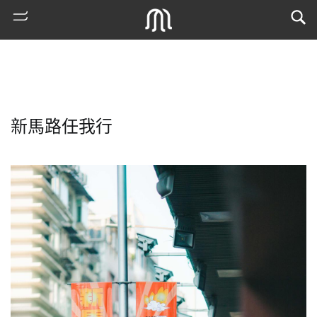
新馬路任我行
熱
門
搜
索
古
地