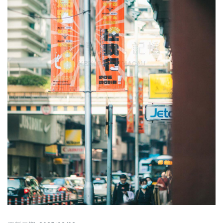
圖
媽
閣
寺
廟
巴
士
教
堂
街
市