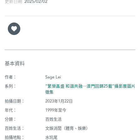
更新日期 2025/02/02
基本資料
作者：
Sage Lei
系列：
“繁榮昌盛 和諧共融─澳門回歸25載”攝影展圖片
徵集
拍攝日期：
2023年1月22日
年代：
1999年至今
分類：
百姓生活
百姓生活：
文娛消閒（體育、娛樂）
拍攝地點：
水坑尾