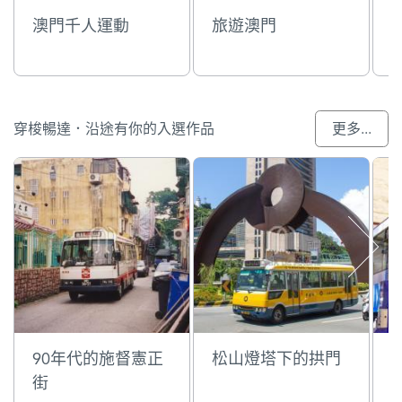
澳門千人運動
旅遊澳門
穿梭暢達．沿途有你的入選作品
更多...
90年代的施督憲正
松山燈塔下的拱門
街