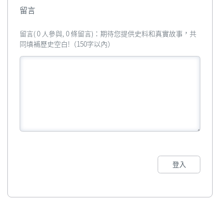
留言
留言( 0 人參與, 0 條留言)：期待您提供史料和真實故事，共
同填補歷史空白!（150字以內）
登入