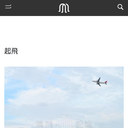
起飛
熱
門
搜
索
古
地