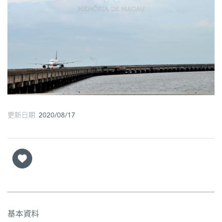
圖
媽
閣
寺
廟
巴
更新日期 2020/08/17
士
教
堂
街
市
基本資料