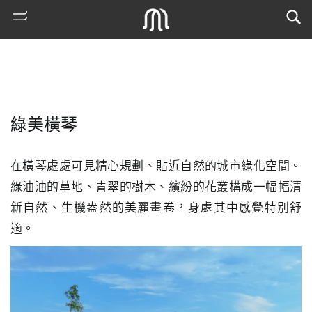
綠美橫琴
在橫琴處處可見精心規劃、貼近自然的城市綠化空間。
綠油油的草地、青翠的樹木、繽紛的花叢構成一幅幅清
新自然、生機盎然的美麗畫卷，身處其中感覺特別舒
熱
適。
門
搜
索
古
地