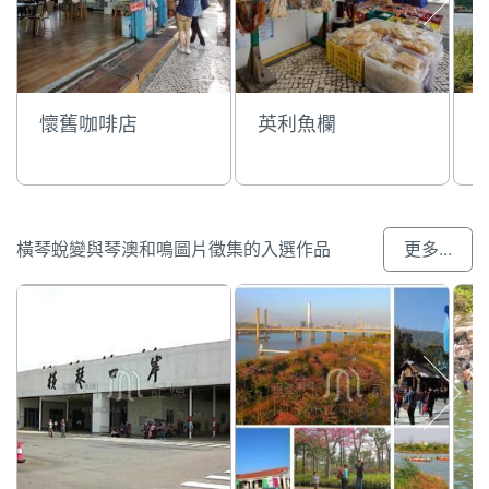
懷舊咖啡店
英利魚欄
橫琴蛻變與琴澳和鳴圖片徵集的入選作品
更多...