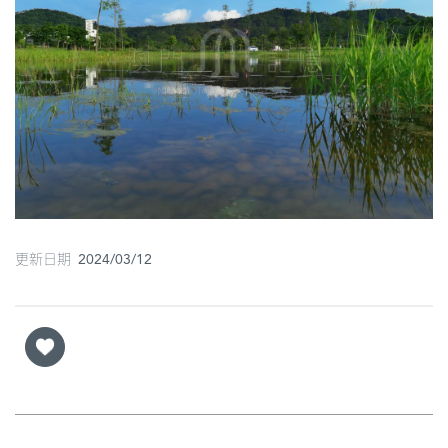
圖
媽
閣
寺
廟
巴
士
更新日期 2024/03/12
教
堂
街
市