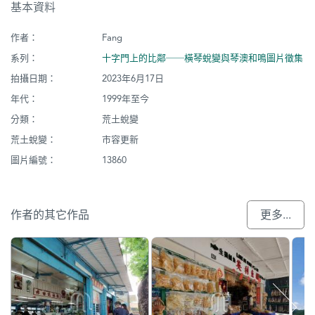
基本資料
作者：
Fang
系列：
十字門上的比鄰──橫琴蛻變與琴澳和鳴圖片徵集
拍攝日期：
2023年6月17日
年代：
1999年至今
分類：
荒土蛻變
荒土蛻變：
市容更新
圖片編號：
13860
作者的其它作品
更多...