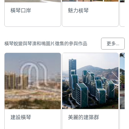
橫琴口岸
魅力横琴
橫琴蛻變與琴澳和鳴圖片徵集的參與作品
更多...
建設橫琴
美麗的建築群