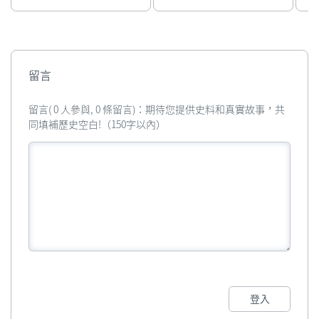
留言
留言( 0 人參與, 0 條留言)：期待您提供史料和真實故事，共
同填補歷史空白!（150字以內）
登入