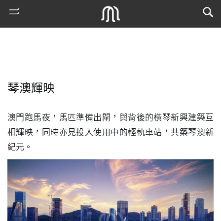
琴澳輝映
澳門跑馬夜，馬匹準備出閘，與背後的橫琴新興建築互
相輝映，同時亦見投入使用中的輕軌車站，共築琴澳新
紀元。
熱
門
搜
索
古
地