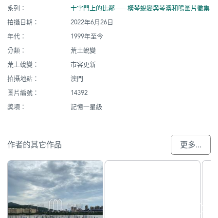
系列：
十字門上的比鄰──橫琴蛻變與琴澳和鳴圖片徵集
拍攝日期：
2022年6月26日
年代：
1999年至今
分類：
荒土蛻變
荒土蛻變：
市容更新
拍攝地點：
澳門
圖片編號：
14392
獎項：
記憶一星級
作者的其它作品
更多...