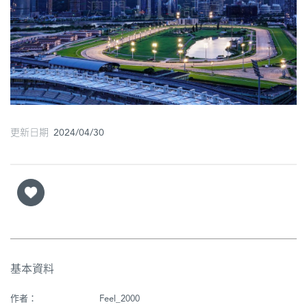
圖
媽
閣
寺
廟
更新日期 2024/04/30
巴
士
教
堂
街
市
基本資料
作者：
Feel_2000