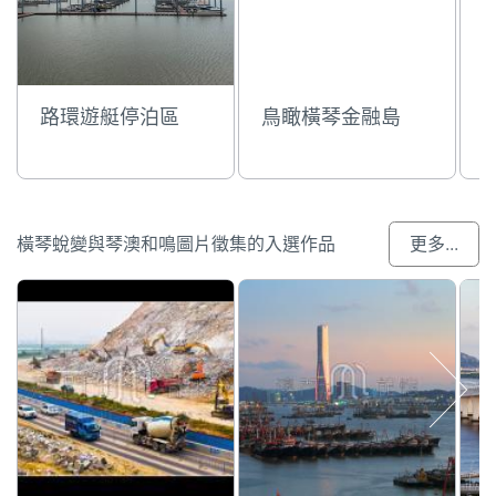
路環遊艇停泊區
鳥瞰橫琴金融島
橫琴蛻變與琴澳和鳴圖片徵集的入選作品
更多...