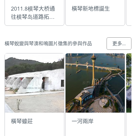
2011.8横琴大桥通
橫琴新地標誕生
往横琴岛道路拓宽
工程
橫琴蛻變與琴澳和鳴圖片徵集的參與作品
更多...
橫琴蠔莊
一河兩岸