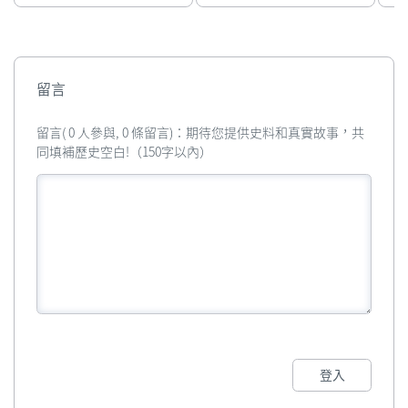
留言
留言( 0 人參與, 0 條留言)：期待您提供史料和真實故事，共
同填補歷史空白!（150字以內）
登入