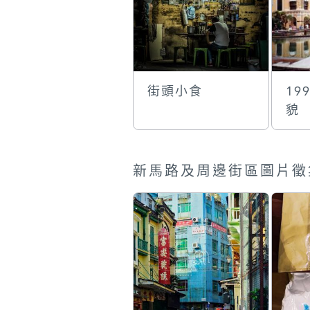
街頭小食
19
貌
新馬路及周邊街區圖片徵