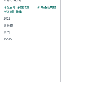
May Cheung
浮光百年 承載輝煌 ── 新馬路及周邊
街區圖片徵集
2022
建築物
澳門
15615