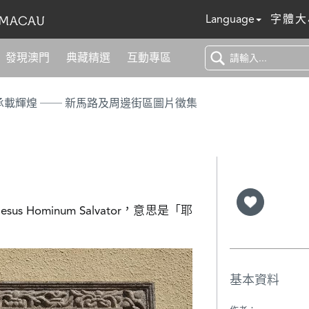
Language
字體大
發現澳門
典藏精選
互動專區
浮光百年 承載輝煌 ── 新馬路及周邊街區圖片徵集
s Hominum Salvator，意思是「耶
基本資料