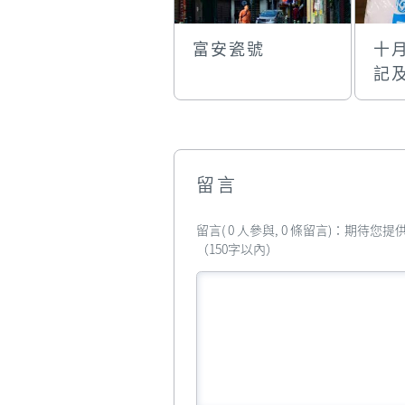
富安瓷號
十
記
星
留言
留言( 0 人參與, 0 條留言)：期待
（150字以內）