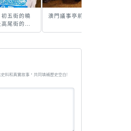
月初五街的曉
澳門議事亭前地
杏和堂
及高尾街的明
您提供史料和真實故事，共同填補歷史空白!