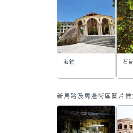
海鏡
石
新馬路及周邊街區圖片徵