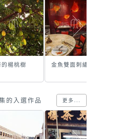
街的楊桃樹
金魚雙面刺繡
新舊建築
集的入選作品
更多...