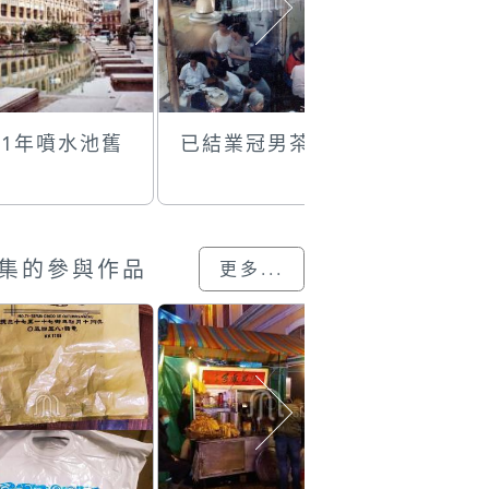
91年噴水池舊
已結業冠男茶樓
夜宵
集的參與作品
更多...