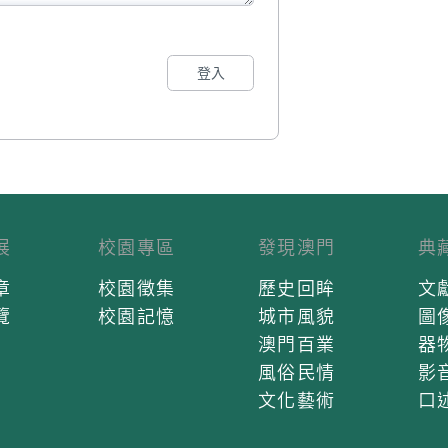
登入
展
校園專區
發現澳門
典
章
校園徵集
歷史回眸
文
覽
校園記憶
城市風貌
圖
澳門百業
器
風俗民情
影
文化藝術
口