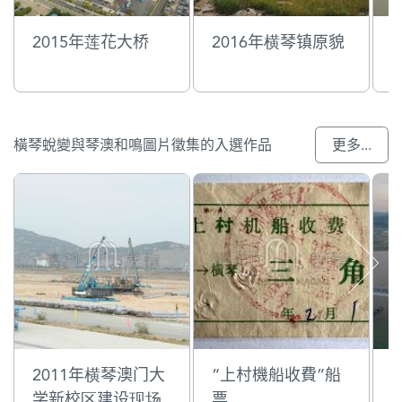
2015年莲花大桥
2016年横琴镇原貌
橫琴蛻變與琴澳和鳴圖片徵集的入選作品
更多...
2011年横琴澳门大
“上村機船收費”船
学新校区建设现场
票