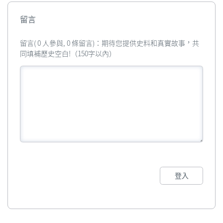
留言
留言( 0 人參與, 0 條留言)：期待您提供史料和真實故事，共
同填補歷史空白!（150字以內）
登入