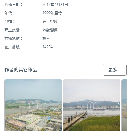
拍攝日期：
2012年4月24日
年代：
1999年至今
分類：
荒土蛻變
荒土蛻變：
地貌變遷
拍攝地點：
橫琴
圖片編號：
14254
作者的其它作品
更多...