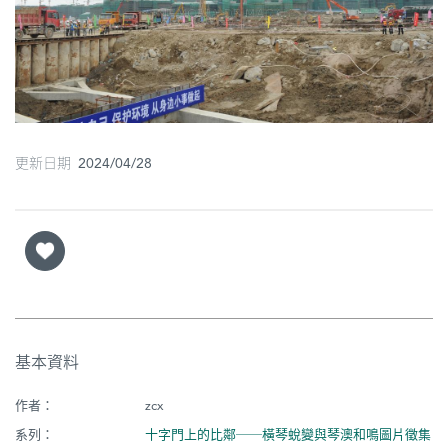
圖
媽
閣
寺
廟
更新日期 2024/04/28
巴
士
教
堂
街
基本資料
市
作者：
zcx
系列：
十字門上的比鄰──橫琴蛻變與琴澳和鳴圖片徵集