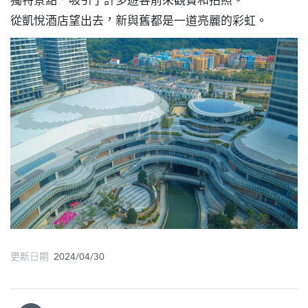
獨特景點，吸引了許多遊客前來觀賞和拍照。

圖
從凱悅酒店望出去，新與舊都是一道亮麗的彩虹。
媽
閣
寺
廟
巴
士
教
堂
街
更新日期 2024/04/30
市