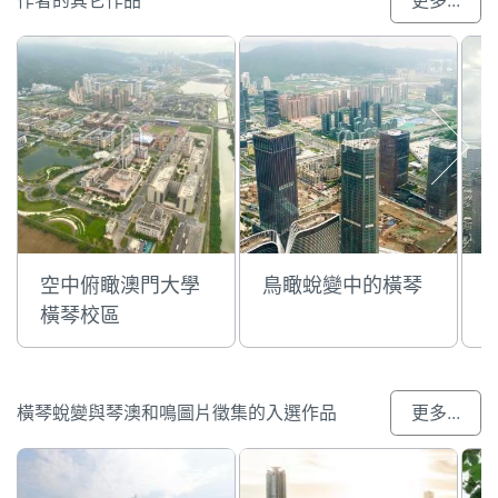
作者的其它作品
更多...
空中俯瞰澳門大學
鳥瞰蛻變中的橫琴
橫琴校區
橫琴蛻變與琴澳和鳴圖片徵集的入選作品
更多...