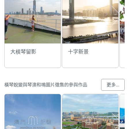
大横琴留影
十字新景
橫琴蛻變與琴澳和鳴圖片徵集的參與作品
更多...