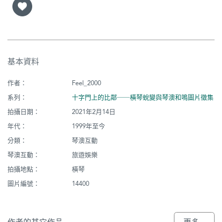
基本資料
作者：
Feel_2000
系列：
十字門上的比鄰──橫琴蛻變與琴澳和鳴圖片徵集
拍攝日期：
2021年2月14日
年代：
1999年至今
分類：
琴澳互動
琴澳互動：
旅遊娛樂
拍攝地點：
橫琴
圖片編號：
14400