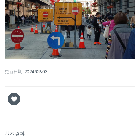
圖
媽
閣
寺
廟
巴
更新日期 2024/09/03
士
教
堂
街
市
基本資料