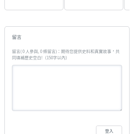
留言
留言( 0 人參與, 0 條留言)：期待您提供史料和真實故事，共
同填補歷史空白!（150字以內）
登入