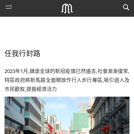
任我行封路
2023年1月,肆虐全球的新冠疫情已然遠去,社會漸漸復常,
特區政府將新馬路全面開放作行人步行專區,吸引遊人及
市民歡叙,提振經濟活力
熱
門
搜
索
古
地