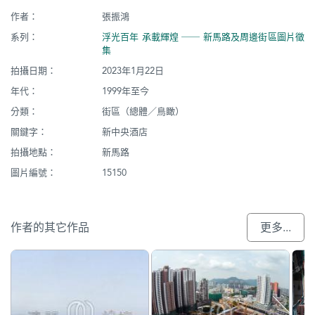
作者：
張振鴻
系列：
浮光百年 承載輝煌 ── 新馬路及周邊街區圖片徵
集
拍攝日期：
2023年1月22日
年代：
1999年至今
分類：
街區（總體／鳥瞰）
關鍵字：
新中央酒店
拍攝地點：
新馬路
圖片編號：
15150
作者的其它作品
更多...