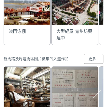
澳門泳棚
大型經屋-青州坊興
建中
新馬路及周邊街區圖片徵集的入選作品
更多...