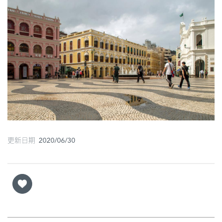
圖
媽
閣
寺
廟
巴
士
教
更新日期 2020/06/30
堂
街
市