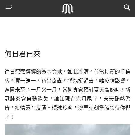
何日君再來
往日熙熙攘攘的黃金寶地，如此冷清，首當其衝的手信
店，買一送一，各出奇謀，望能挺過去，唯疫情影響，
遊團未至，一月又一月，當初專家預計夏天高熱時，新
熱
冠肺炎會自動消失，誰知現在六月尾了，天天酷熱警
門
告，疫情還在反覆。環球旅客，澳門時刻準備接待你們
搜
索
了！
古
地