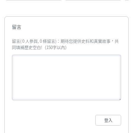
留言
留言( 0 人參與, 0 條留言)：期待您提供史料和真實故事，共
同填補歷史空白!（150字以內）
登入