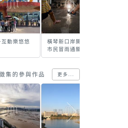
子互動樂悠悠
橫琴新口岸開通
琴澳共融
市民冒雨通關
徵集的參與作品
更多...