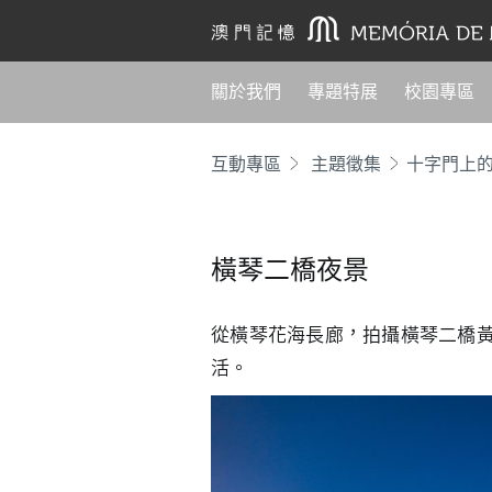
關於我們
專題特展
校園專區
互動專區
主題徵集
十字門上
橫琴二橋夜景
從橫琴花海長廊，拍攝橫琴二橋
活。