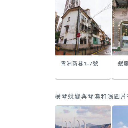
青洲新巷1-7號
銀
橫琴蛻變與琴澳和鳴圖片