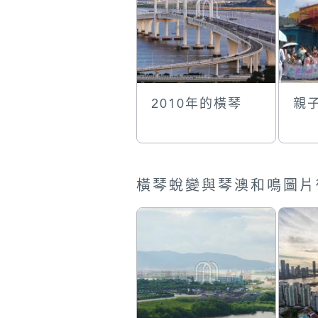
2010年的橫琴
親
橫琴蛻變與琴澳和鳴圖片