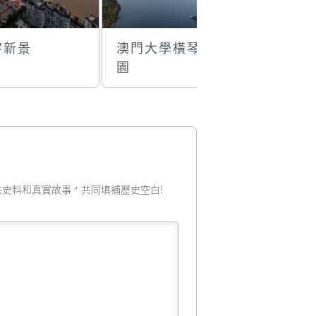
字新景
澳門大學橫琴校
世界馬戲
園
亞洲分會
您提供史料和真實故事，共同填補歷史空白!