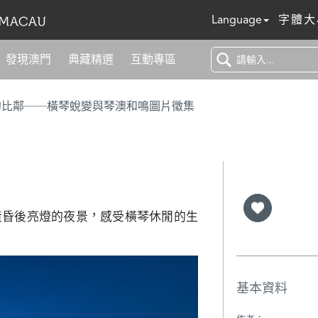
Language
字體大
發現澳門
典藏精選
互動專區
的比鄰──橫琴蛻變與琴澳和鳴圖片徵集
黃昏後亮燈的夜景，感受橫琴休閒的生
基本資料