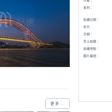
作者：
系列：
拍攝日期：
年代：
分類：
荒土蛻變：
拍攝地點：
圖片編號：
更多...