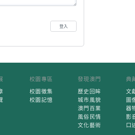
登入
展
校園專區
發現澳門
典
章
校園徵集
歷史回眸
文
覽
校園記憶
城市風貌
圖
澳門百業
器
風俗民情
影
文化藝術
口