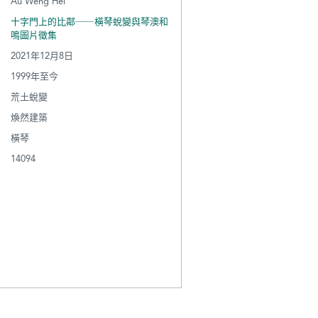
Au Weng Hei
十字門上的比鄰──橫琴蛻變與琴澳和
鳴圖片徵集
2021年12月8日
1999年至今
荒土蛻變
煥然建築
橫琴
14094