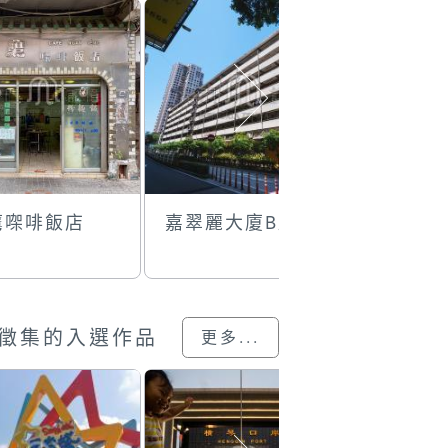
鷹㗎啡飯店
嘉翠麗大廈B座
化地瑪聖
學校綠化
徵集的入選作品
更多...