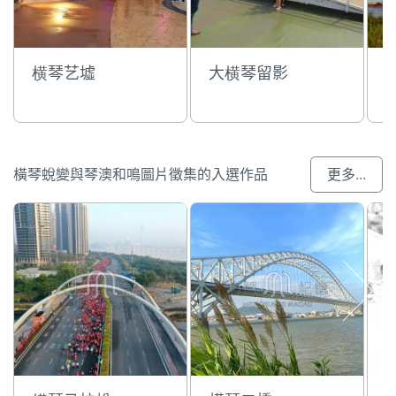
横琴艺墟
大横琴留影
橫琴蛻變與琴澳和鳴圖片徵集的入選作品
更多...