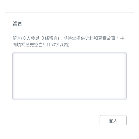
留言
留言( 0 人參與, 0 條留言)：期待您提供史料和真實故事，共
同填補歷史空白!（150字以內）
登入