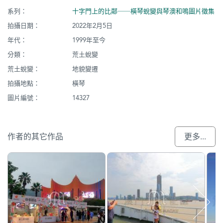
系列：
十字門上的比鄰──橫琴蛻變與琴澳和鳴圖片徵集
拍攝日期：
2022年2月5日
年代：
1999年至今
分類：
荒土蛻變
荒土蛻變：
地貌變遷
拍攝地點：
橫琴
圖片編號：
14327
作者的其它作品
更多...