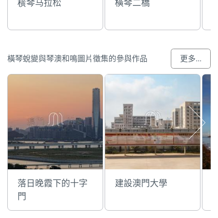
横琴马拉松
橫琴二橋
橫琴蛻變與琴澳和鳴圖片徵集的參與作品
更多...
落日晚霞下的十字
建設澳門大學
門