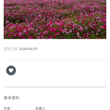
圖
媽
閣
寺
廟
更新日期 2024/04/29
巴
士
教
堂
街
市
基本資料
作者：
陈春兰