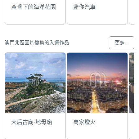
黃昏下的海洋花園
迷你汽車
澳門北區圖片徵集的入選作品
更多...
天后古廟-地母廟
萬家燈火