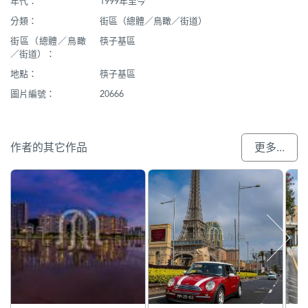
年代：
1999年至今
分類：
街區（總體／鳥瞰／街道）
街區（總體／鳥瞰
筷子基區
／街道）：
地點：
筷子基區
圖片編號：
20666
作者的其它作品
更多...