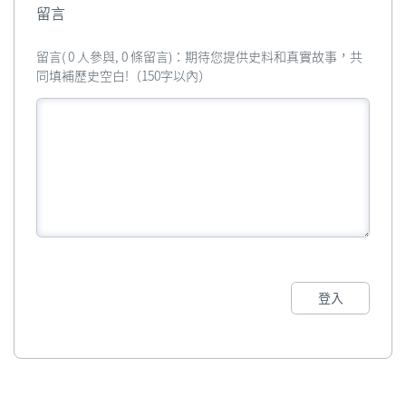
留言
留言( 0 人參與, 0 條留言)：期待您提供史料和真實故事，共
同填補歷史空白!（150字以內）
登入