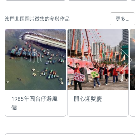
澳門北區圖片徵集的參與作品
更多...
1985年圓台仔避風
開心迎雙慶
磄