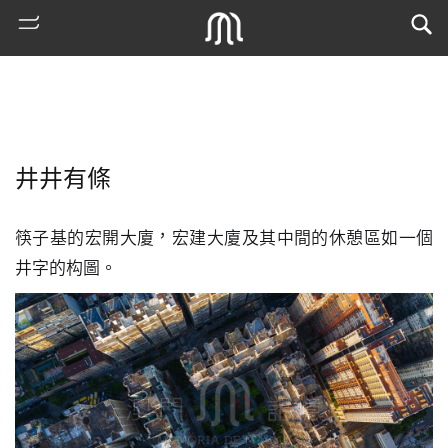
井井有條
筷子基的宏開大廈，宏建大廈及其中間的休憩區如一個
井字的构圖。
熱
門
搜
索
古
地