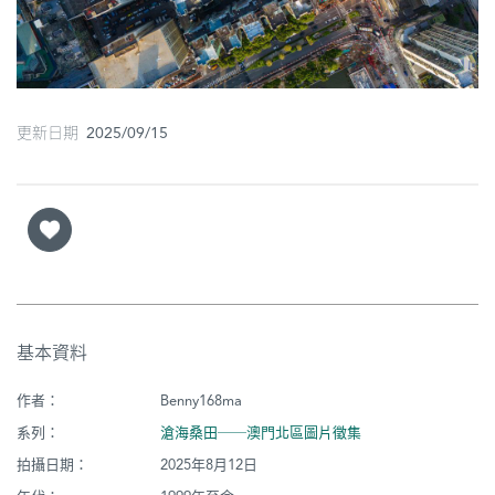
圖
媽
閣
更新日期 2025/09/15
寺
廟
巴
士
教
堂
基本資料
街
作者：
Benny168ma
市
系列：
滄海桑田──澳門北區圖片徵集
拍攝日期：
2025年8月12日