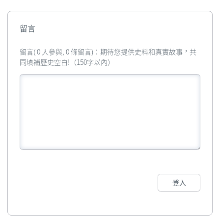
留言
留言( 0 人參與, 0 條留言)：期待您提供史料和真實故事，共
同填補歷史空白!（150字以內）
登入