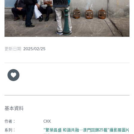
圖
媽
閣
寺
廟
更新日期 2025/02/25
巴
士
教
堂
街
基本資料
市
作者：
CKK
系列：
“繁榮昌盛 和諧共融─澳門回歸25載”攝影展圖片