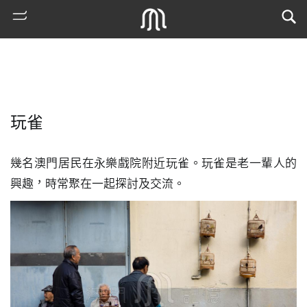
玩雀
幾名澳門居民在永樂戲院附近玩雀。玩雀是老一輩人的
興趣，時常聚在一起探討及交流。
熱
門
搜
索
古
地