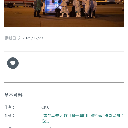
圖
媽
閣
更新日期 2025/02/27
寺
廟
巴
士
教
堂
基本資料
街
市
作者：
CKK
系列：
“繁榮昌盛 和諧共融─澳門回歸25載”攝影展圖片
徵集