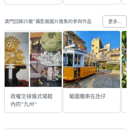
澳門回歸25載”攝影展圖片徵集的參與作品
更多...
政權交接儀式場館
葡國纜車在氹仔
內的“九州”