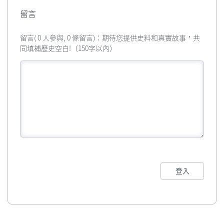
留言
留言( 0 人參與, 0 條留言)：期待您提供史料和真實故事，共
同填補歷史空白!（150字以內）
登入