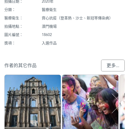
拍攝日期：
2020年
分類：
醫療衛生
醫療衛生：
齊心抗疫（登革熱、沙士、新冠等傳染病）
拍攝地點：
澳門機場
圖片編號：
18602
獎項：
入選作品
作者的其它作品
更多...