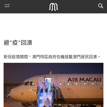
避"疫"回澳
新冠疫情期間，澳門特區政府包機接載澳門居民回澳。
熱
門
搜
索
古
地