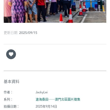
圖
媽
閣
更新日期 2025/09/15
寺
廟
巴
士
教
堂
基本資料
街
市
作者：
JackyLei
系列：
滄海桑田──澳門北區圖片徵集
拍攝日期：
2025年9月14日