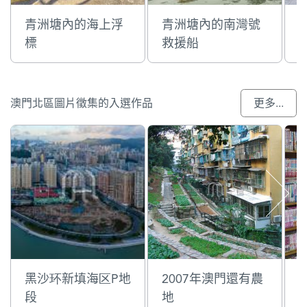
青洲塘內的海上浮
青洲塘內的南灣號
標
救援船
澳門北區圖片徵集的入選作品
更多...
黑沙环新填海区P地
2007年澳門還有農
段
地