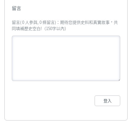
留言
留言( 0 人參與, 0 條留言)：期待您提供史料和真實故事，共
同填補歷史空白!（150字以內）
登入