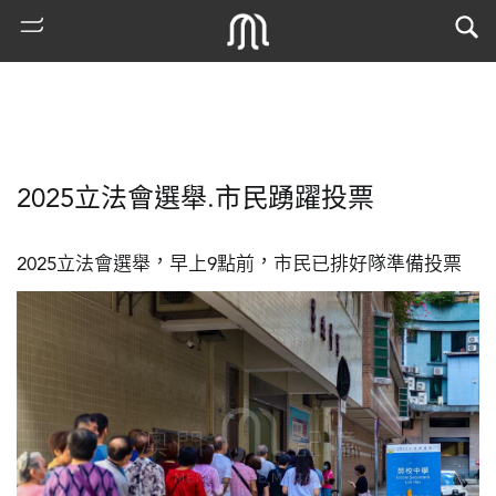
2025立法會選舉.市民踴躍投票
2025立法會選舉，早上9點前，市民已排好隊準備投票
熱
門
搜
索
古
地