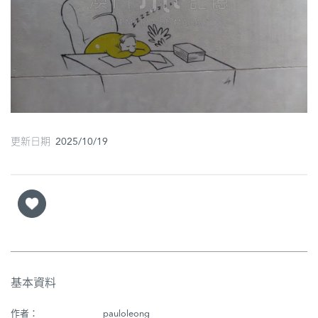
圖
媽
閣
寺
廟
更新日期 2025/10/19
巴
士
教
堂
街
市
基本資料
作者：
pauloleong