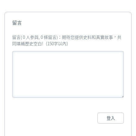
留言
留言( 0 人參與, 0 條留言)：期待您提供史料和真實故事，共
同填補歷史空白!（150字以內）
登入