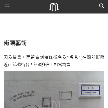
街頭藝術
因為繪畫，而留意到這條街名為"短巷"(在關前街附
近)，這條街名，無須多言，相當寫實。
熱
門
搜
索
古
地