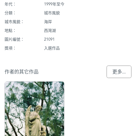
年代：
1999年至今
分類：
城市風貌
城市風貌：
海岸
地點：
西灣湖
圖片編號：
21091
獎項：
入選作品
作者的其它作品
更多...