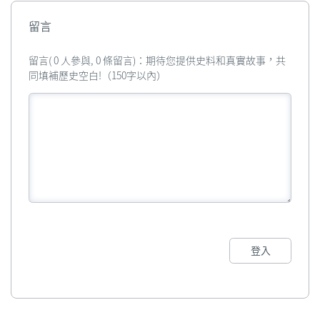
留言
留言( 0 人參與, 0 條留言)：期待您提供史料和真實故事，共
同填補歷史空白!（150字以內）
登入