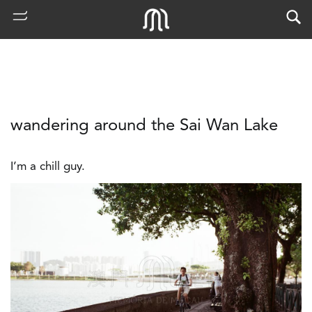
wandering around the Sai Wan Lake
I’m a chill guy.
熱
門
搜
索
古
地