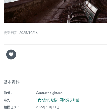
圖
媽
閣
更新日期 2025/10/16
寺
廟
巴
士
教
堂
基本資料
街
作者：
Contrast eighteen
市
系列：
“我的澳門記憶” 圖片分享計劃
拍攝日期：
2025年10月11日