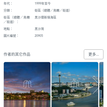
年代：
1999年至今
分類：
街區（總體／鳥瞰／街道）
街區（總體／鳥瞰
黑沙環新填海區
／街道）：
地點：
黑沙灣
圖片編號：
20905
作者的其它作品
更多...