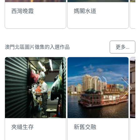
西灣晚霞
媽閣水道
澳門北區圖片徵集的入選作品
更多...
夾縫生存
新舊交融