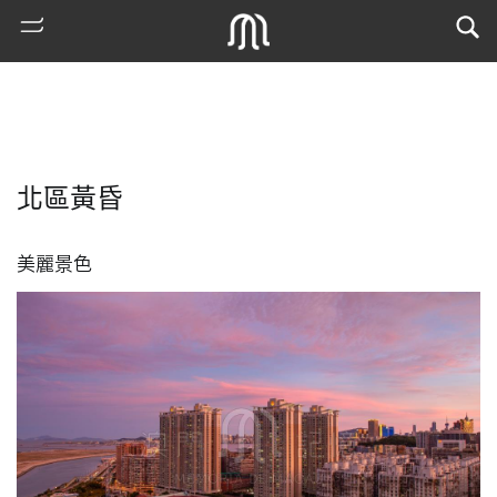
北區黃昏
美麗景色
熱
門
搜
索
古
地