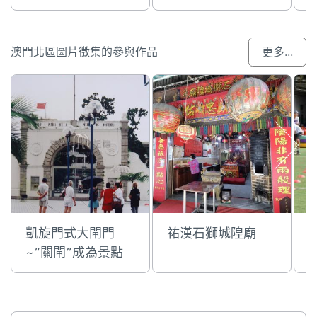
澳門北區圖片徵集的參與作品
更多...
凱旋門式大閘門
祐漢石獅城隍廟
~“關閘”成為景點