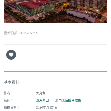
圖
媽
閣
更新日期 2025/09/16
寺
廟
巴
士
教
堂
基本資料
街
市
作者：
火鳥釗
系列：
滄海桑田──澳門北區圖片徵集
拍攝日期：
2024年7月24日