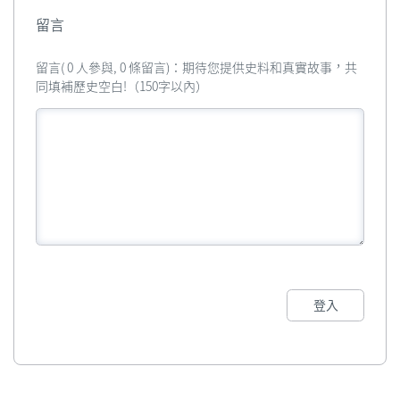
留言
留言( 0 人參與, 0 條留言)：期待您提供史料和真實故事，共
同填補歷史空白!（150字以內）
登入