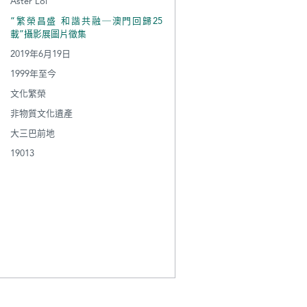
Aster Loi
“繁榮昌盛 和諧共融─澳門回歸25
載”攝影展圖片徵集
2019年6月19日
1999年至今
文化繁榮
非物質文化遺產
大三巴前地
19013