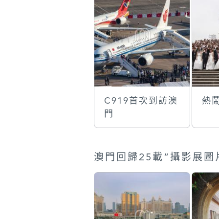
C919首次到訪澳
熱
門