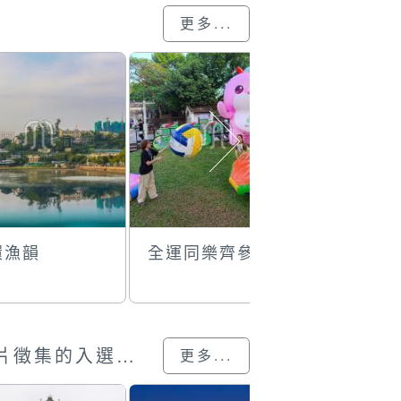
更多...
環漁韻
全運同樂齊參與
特備節目
澳門回歸25載”攝影展圖片徵集的入選作品
更多...