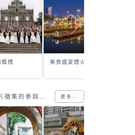
鬧婚禮
美食盛宴煙火旺
重建家园
澳門回歸25載”攝影展圖片徵集的參與作品
更多...