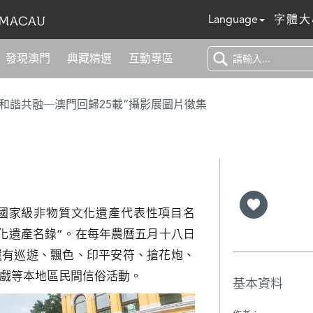
Language
字體大
發現澳門
典藏精選
互動專區
 和諧共融─澳門回歸25載”攝影展圖片徵集
《國家級非物質文化遺產代表性項目名
文化遺產名錄”。在每年農曆五月十八日
還有巡遊、飄色、印平安符、搶花炮、
戲等本地區民間信俗活動。
基本資料