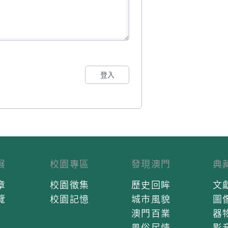
登入
展
校園專區
發現澳門
典
章
校園徵集
歷史回眸
文
覽
校園記憶
城市風貌
圖
澳門百業
器
風俗民情
影