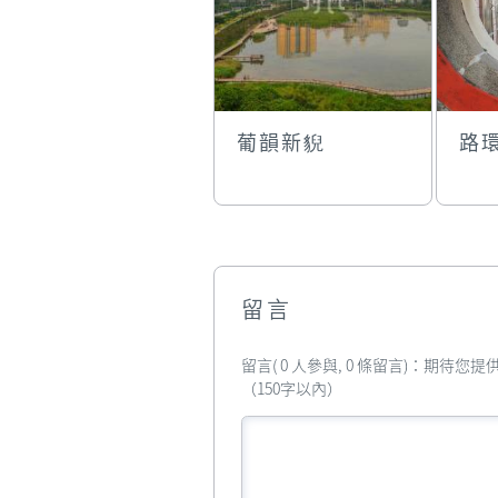
葡韻新貎
路
留言
留言( 0 人參與, 0 條留言)：期待
（150字以內）