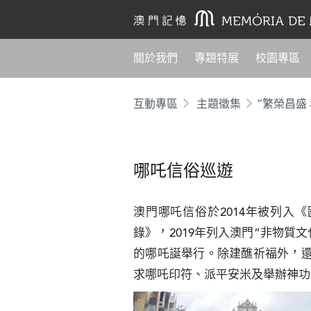
關於我們
專題特展
校園專區
互動專區
主題徵集
“繁榮昌盛
哪吒信俗巡遊
澳門哪吒信俗於2014年被列入
錄》，2019年列入澳門“非物質
的哪吒誕舉行。除建醮祈福外，
求哪吒印符、派平安米及舉辦神功