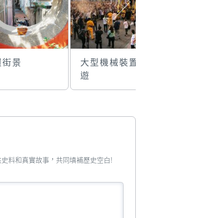
環街景
大型機械裝置巡
國際賽事
遊
您提供史料和真實故事，共同填補歷史空白!