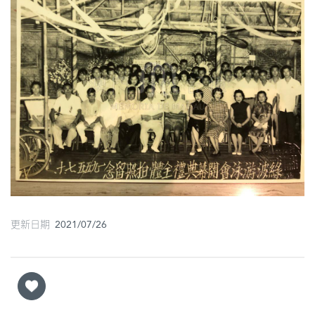
圖
媽
閣
寺
廟
巴
士
教
堂
更新日期 2021/07/26
街
市