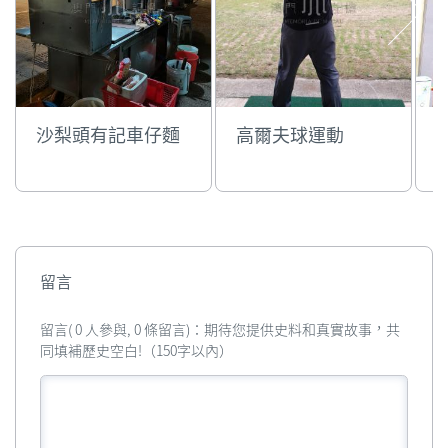
沙梨頭有記車仔麵
高爾夫球運動
留言
留言( 0 人參與, 0 條留言)：期待您提供史料和真實故事，共
同填補歷史空白!（150字以內）