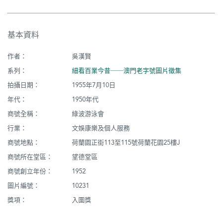
基本資料
作者：
吳漢賢
系列：
細看百業今昔──澳門老字號圖片徵集
拍攝日期：
1955年7月10日
年代：
1950年代
商號全稱：
綠波游泳會
行業：
文娛康樂及個人服務
商號地點：
荷蘭園正街113至115號荷蘭花園25樓J
商號所在堂區：
望德堂區
商號創立年份：
1952
圖片編號：
10231
獎項：
入圍獎