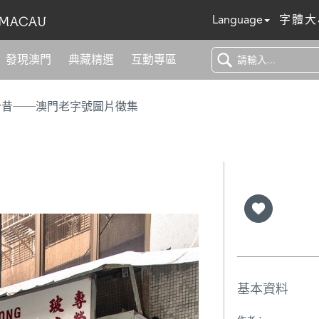
Language
字體大
發現澳門
典藏精選
互動專區
今昔──澳門老字號圖片徵集
基本資料