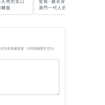
心天地的笑口
金城: 雞米背後是
舊式茶樓
開轉盤
澳門一代人的回
憶
您提供史料和真實故事，共同填補歷史空白!