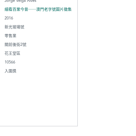
Jorge Veiga Alves
細看百業今昔──澳門老字號圖片徵集
2016
新光玻璃號
零售業
關前後街2號
花王堂區
10566
入圍獎