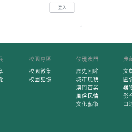
登入
展
校園專區
發現澳門
典
章
校園徵集
歷史回眸
文
覽
校園記憶
城市風貌
圖
澳門百業
器
風俗民情
影
文化藝術
口