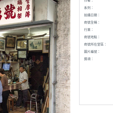
作者：
系列：
拍攝日期：
商號全稱：
行業：
商號地點：
商號所在堂區：
圖片編號：
獎項：