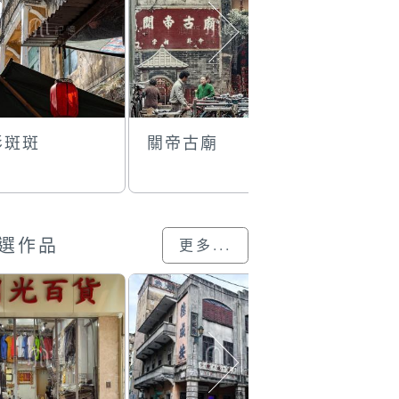
影斑斑
關帝古廟
女媧廟內
選作品
更多...