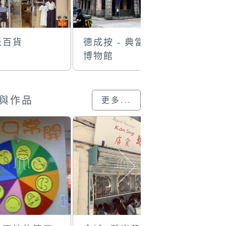
光百貨
德成按 - 典當業
德祥鏡器
博物館
與作品
更多...