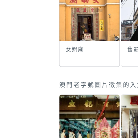
女媧廟
舊
澳門老字號圖片徵集的入