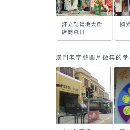
許立記營地大街
國
店開幕日
澳門老字號圖片徵集的參