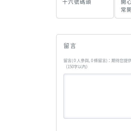
十六號碼頭
開
常
留言
留言( 0 人參與, 0 條留言)：期待
（150字以內）