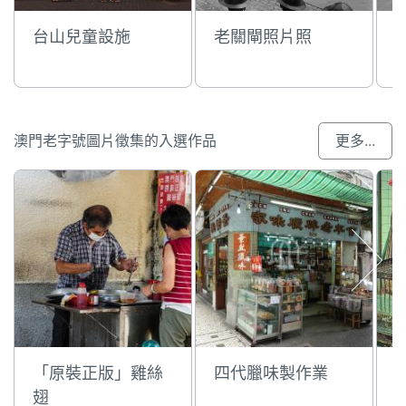
台山兒童設施
老關閘照片照
澳門老字號圖片徵集的入選作品
更多...
「原裝正版」雞絲
四代臘味製作業
翅