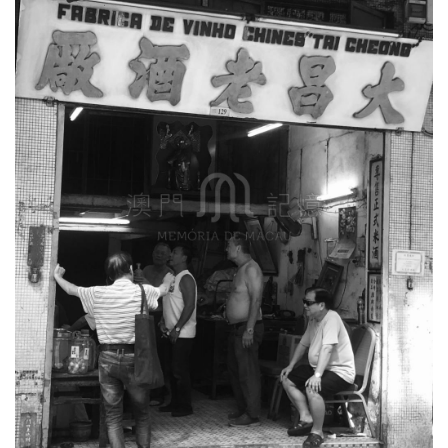
圖
媽
閣
寺
廟
巴
士
教
堂
街
市