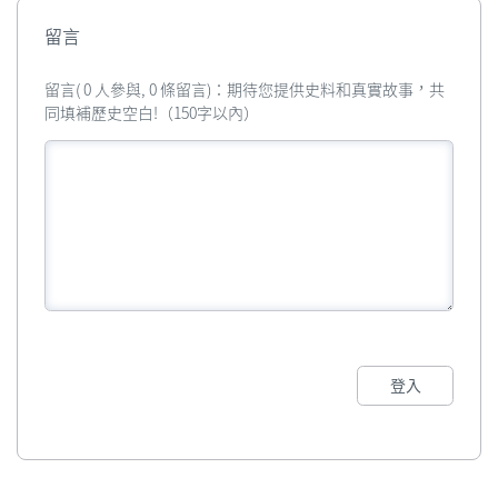
留言
留言( 0 人參與, 0 條留言)：期待您提供史料和真實故事，共
同填補歷史空白!（150字以內）
登入