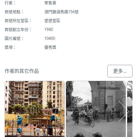
行業：
零售業
商號地點：
澳門鏡湖馬路156號
商號所在堂區：
望德堂區
商號創立年份：
1940
圖片編號：
10400
獎項：
優秀獎
作者的其它作品
更多...