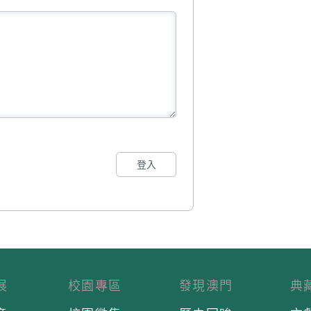
登入
展
校園專區
發現澳門
典