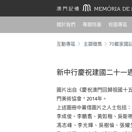
關於我們
專題特展
校園專區
互動專區
主題徵集
70載家國
新中行慶祝建國二十一
圖片出自《慶祝澳門回歸祖國十
門美術協會，2014年。

上述圖冊中襄借圖片之人士包括：

李成俊、李鵬翥、黃如楷、吳衛
馮志峰、李光輝、吳樹倫、張耀