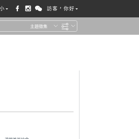
小
訪客，你好
主題徵集
全站