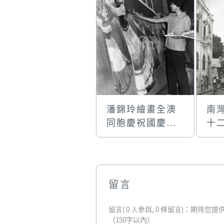
潘錦玲繪畫全澳
南
同胞慶祝國慶大
十
會場戶外大型彩
牌
牌
留言
留言( 0 人參與, 0 條留言)：期待
（150字以內）