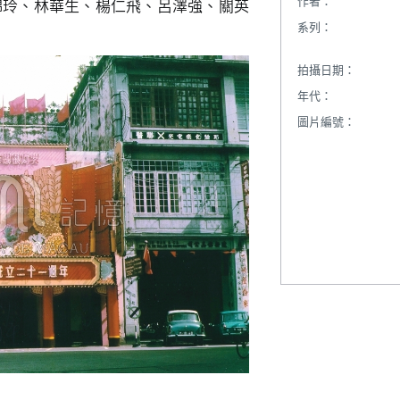
作者：
錦玲、林華生、楊仁飛、呂澤強、關英
系列：
拍攝日期：
年代：
圖片編號：