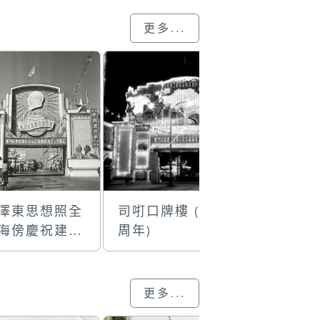
更多...
毛澤東思想照全
司咑口牌樓 (17
議事亭前
”海傍慶祝建國
周年)
安門國慶
八週年的國慶
樓
更多...