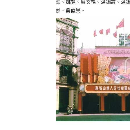
盈、姚豐、廖文暢、潘錦霞、潘
傑、吳偉樂。