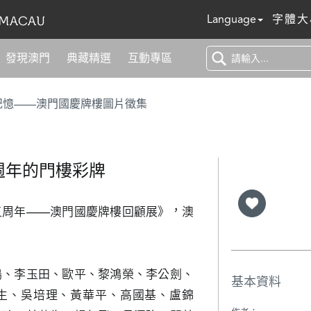
Language
字體大
發現澳門
典藏精選
互動專區
記憶——澳門國慶牌樓圖片徵集
週年的門樓彩牌
五周年——澳門國慶牌樓回顧展》，澳
鳴、李玉田、歐平、黎鴻榮、李公劍、
基本資料
生、吳培理、黃華平、高國基、盧錦