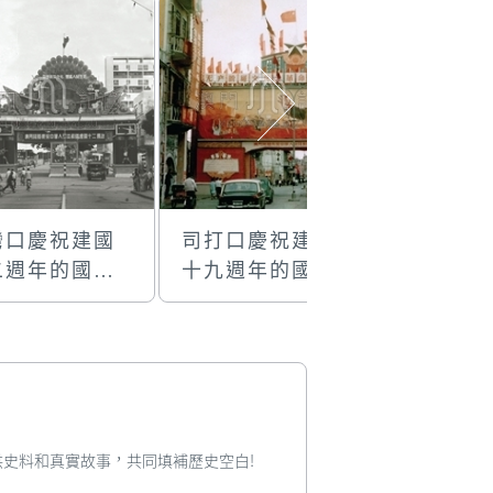
灣口慶祝建國
司打口慶祝建國
吳樹倫在
二週年的國慶
十九週年的國慶
澤東畫像
樓
牌樓
您提供史料和真實故事，共同填補歷史空白!