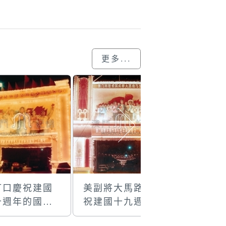
更多...
打口慶祝建國
美副將大馬路慶
美副將大
十週年的國慶
祝建國十九週年
祝建國十
樓
的國慶牌樓
的國慶牌