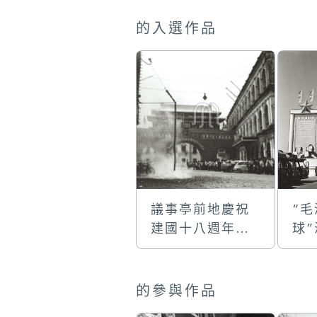
牌樓
的入選作品
議事亭前地慶祝
“
建國十八週年的
球
天安門牌樓
十
牌
的參與作品