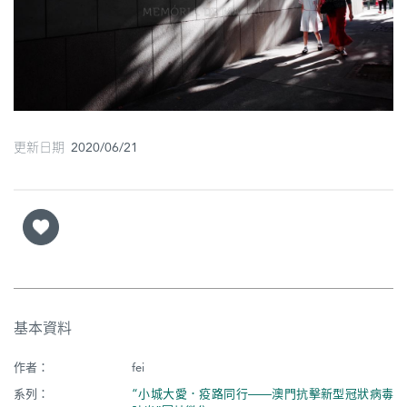
圖
媽
閣
寺
更新日期 2020/06/21
廟
巴
士
教
堂
街
基本資料
市
作者：
fei
系列：
“小城大愛．疫路同行——澳門抗擊新型冠狀病毒