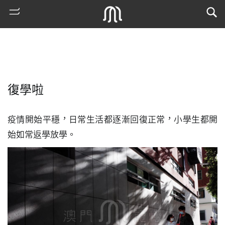
復學啦
疫情開始平穩，日常生活都逐漸回復正常，小學生都開
始如常返學放學。
熱
門
搜
索
古
地