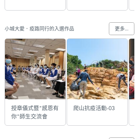
小城大愛．疫路同行的入選作品
更多...
授章儀式暨"感恩有
爬山抗疫活動-03
你"師生交流會