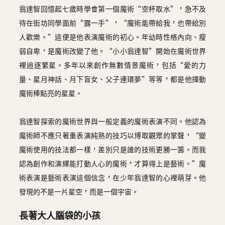
翁達智回憶起七歲時學會第一個魔術“空杯取水”，急不及
待在街坊同學面前“露一手”，“魔術能帶給我，也帶給別
人歡樂。”這便是他表演魔術的初心。年幼時性格內向、瘦
弱自卑，是魔術改變了他。“小小翁達智”開始在魔術世界
裡追逐繁星。多年以來創作無數情景魔術，包括“愛的力
量、星月神話、月下盲女、父子連環夢”等等，都是他揮動
魔術棒點亮的星星。
翁達智探索的魔術世界與一般定義的魔術表演不同。他認為
魔術師不應只著重表演純熟的技巧以博取觀眾的掌聲，“變
魔術使用的技法都一樣，差別只是誰的技術更勝一籌。而我
認為創作和演繹能打動人心的魔術，才算得上是藝術。”魔
術表演是藝術表演這個信念，在少年翁達智的心裡萌芽。他
發現的不是一片星空，而是一個宇宙。
長著大人腦袋的小孩