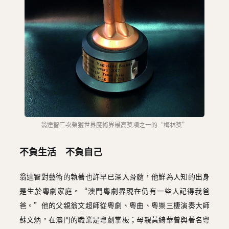
翁達智三次榮獲世界魔術界最高獎項之一的“梅林獎”
不負生活 不負自己
翁達智對藝術的執著也許早已深入骨髓，他鮮為人知的出身
是生於粵劇家庭。“澳門粵劇界現在仍有一些人記得我爸
爸。”他的父親翁文超師從粵劇、粵曲、粵樂三棲演奏大師
蘇文炳，在澳門的職業是粵劇掌板；母親黃綺華曾與著名粵