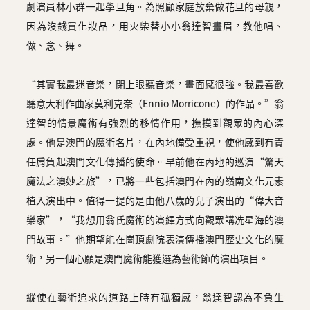
劇演員林小群一起學旦角。為照顧家庭放棄做花旦的母親，
因為沒錢買化妝品，用火柴替小小翁達智畫眉，教他唱、
做、念、舞。
“其實我最迷音樂，閉上眼聽音樂，畫面感很強。我最喜歡
聽意大利作曲家莫利克奈（Ennio Morricone）的作品。”翁
達智的情景魔術有強烈的移情作用，撫摸到觀眾的內心深
處。他是澳門的魔術名片，在內地備受重視，使他感到有責
任肩負起澳門文化傳播的使命。早前他在內地的巡演“驚天
魔法之澳妙之旅”，已將一些包括澳門在內的嶺南文化元素
植入演出中。值得一提的是由他八歲的兒子演出的“偉大音
樂家”，“我想用翁氏魔術的演繹方式向觀眾講冼星海的澳
門故事。”他期望能在崗頂劇院表演傳播澳門歷史文化的魔
術，另一個心願是澳門魔術能獲選為藝術節的演出項目。
縱使在藝術追求的道路上時有孤獨感，翁達智認為不負生