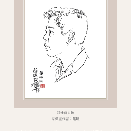
圖
媽
閣
寺
廟
巴
士
教
堂
街
市
翁達智肖像
肖像畫作者：陸曦