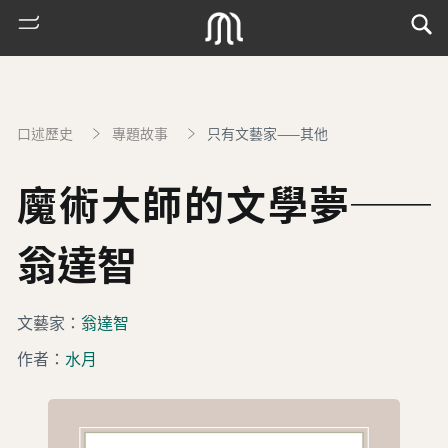
口述歷史
專題故事
只有文藝家——其他
魔術大師的文學夢──
翁達智
熱
文藝家：
翁達智
門
作者：
水月
搜
索
古
地