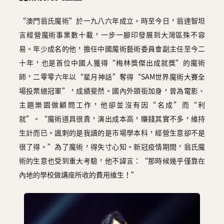
“澳門翁氏魔術”於一九八六年成立。時至今日，翁達智坦
言經營魔術事業數十載，一步一腳印發展到大灣區殊不容
易。年少成名的他，擔任中國魔術藝術委員會副主任至今二
十年，也是首位中國人獲得“梅林獎傑出成就獎”的魔術
師，二零零六年以“星月神話”奪得“SAM世界魔術大賽全
場投票總冠軍”，成績斐然。國內外頭銜加身，曾為電影、
主題樂園做顧問工作，他卻並沒有因“名成”而“利
就”。“魔術道具很貴，演出成本高，賺錢其實不多，維持
生計而已。諷刺的是我讀的是市場學本科，經營生意卻不是
很了得。”為了魔術，得失寸心知。新冠疫情期間，翁氏魔
術的生意也受到重大考驗，他不諱言：“那時候幾乎僅靠在
內地的學校做講座所收的費用維生！”