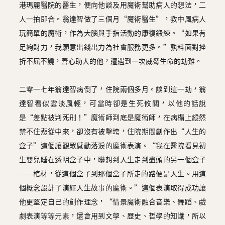
港瑪麗醫院的醫生，便向他談及用魔術幫助病人的想法，二
人一拍即合。翁達智做了三個月“魔術醫生”，教中風病人
玩簡單的魔術，作為大腦與手指活動的康復鍛練。“如果有
足夠財力，我願意出錢出力為社會服務更多。”孰料面對挫
折不屈不饒，善心助人的他，遭遇到一次威脅生命的劫難。
二零一七年翁達智病倒了，住院兩個多月。談到這一劫，翁
達智看似雲淡風輕，可當時卻是生死攸關，以他的話說
是“差點被判死刑！”魔術師到底是魔術師，在病榻上縱然
禁不住悲從中來，卻沒有被擊垮，住院期間創作出“人生的
盒子”這個讓觀眾感動落淚的魔術表演。“我在醫院看見初
生嬰兒睡在透明盒子中，聯想到人生走到盡頭的另一個盒子
──棺材，從這個盒子到那個盒子所走的路便是人生。用這
個概念設計了演繹人生故事的魔術。”這個表演取得成功讓
他更堅定自己的創作理念，“情景魔術融合音樂、舞蹈、戲
劇表演等等元素，還會用到文學、歷史、哲學的知識，所以