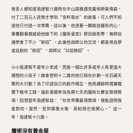
很多人都知道翁達智六歲時在中山探親遇見魔術師黃偉森，
付了二百元人民幣才學到“空杯取水”的故事。可人們不知
道他只付過一次學費。這以後，他憑著一顆痴迷魔術的心，
重覆翻看親戚給他錄下的《魔術皇宮》節目錄影帶，無師自
通學會了不少“新招”。此後他與師父的交流，都是用自學
或自創的“新招”，與師父“以招換招”。
小小翁達智不是年少老成，而是一個比許多成年人有更遠大
理想的小孩子！誰會想到十二歲的他已經在計劃一次石破天
驚的大行動？為了印證自己的創作理念，他用課餘時間兼職
攢下幾年工錢，遠赴美國參加為期七天的魔術比賽並取得獎
項。回想當年翁達智說：“在世界賽贏得獎項，便能證明我
是對的。當然，見到偶像大衛．高柏飛也很開心。”這一
年，翁達智十六歲。
魔術沒有黃金屋