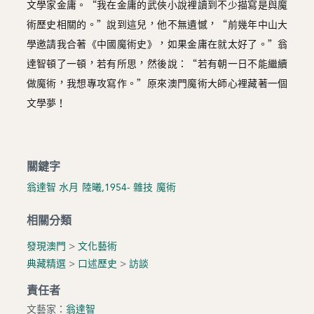
文學家金庸。“我在金庸的武俠小說裡讀到不少描寫是與魔
術歷史相關的。”說到這兒，他不無遺憾，“前幾年中山大
學邀請我合著《中國魔術史》，如果金庸在就太好了。”翁
達智頓了一頓，若有所思，然後說：“若有朝一日不能繼續
做魔術，我想專攻寫作。”原來澳門魔術大師心裡藏著一個
文學夢！
關鍵字
翁達智
水月
陸曦,1954-
雜技
魔術
相關分類
發現澳門
>
文化藝術
典藏精選
>
口述歷史
>
訪談
責任者
文藝家：
翁達智