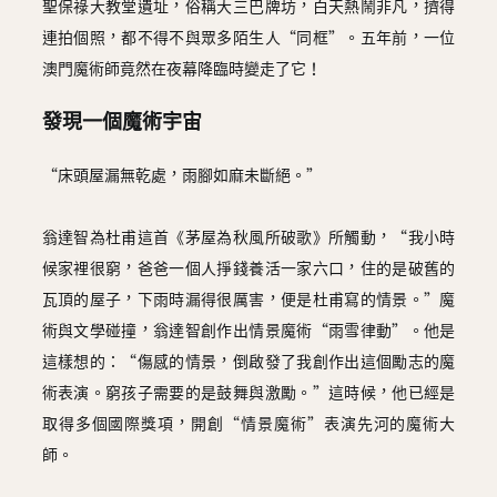
聖保祿大教堂遺址，俗稱大三巴牌坊，白天熱鬧非凡，擠得
連拍個照，都不得不與眾多陌生人“同框”。五年前，一位
澳門魔術師竟然在夜幕降臨時變走了它！
發現一個魔術宇宙
“床頭屋漏無乾處，雨腳如麻未斷絕。”
翁達智為杜甫這首《茅屋為秋風所破歌》所觸動，“我小時
候家裡很窮，爸爸一個人掙錢養活一家六口，住的是破舊的
瓦頂的屋子，下雨時漏得很厲害，便是杜甫寫的情景。”魔
術與文學碰撞，翁達智創作出情景魔術“雨雪律動”。他是
這樣想的：“傷感的情景，倒啟發了我創作出這個勵志的魔
術表演。窮孩子需要的是鼓舞與激勵。”這時候，他已經是
取得多個國際獎項，開創“情景魔術”表演先河的魔術大
師。