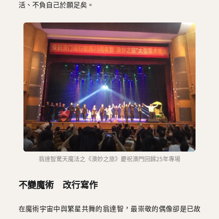
活、不負自己於願足矣。
翁達智驚天魔法之《澳妙之旅》慶祝澳門回歸25年專場
不變魔術 改行寫作
在魔術宇宙中與繁星共舞的翁達智，最崇敬的偶像卻是已故