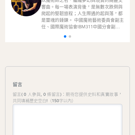
以魔術師之名，編織夢幻與現實的綺麗交
響曲。每一場表演背後，是無數次跌倒與
爬起的堅韌旅程；人生際遇的起與落，都
是靈魂的錘鍊。 中國魔術藝術委員會副主
任、國際魔術協會IBM311中國分會副主
任、廣東省雜技家協會副主席、粵港澳大
灣區魔術聯盟主席、番禺區文聯副主席、
澳門文化界聯合總會副會長、澳門魔術藝
術家協會會長。獲廣東省文聯頒發文藝名
家名銜、廣東省人民政府新聞辦公室頒發
嶺南文化國際傳播使者證書。榮獲包括
SAM世界魔術大賽全場投票總冠軍、梅林
獎傑出成就獎等國際獎項。
留言
留言( 0 人參與, 0 條留言)：期待您提供史料和真實故事，
共同填補歷史空白!（150字以內）