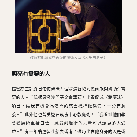
教無數觀眾感動落淚的魔術表演《人生的盒子》
照亮有需要的人
儘管為生計終日忙忙碌碌，但翁達智想到魔術能夠幫助有需
要的人。“我很感激澳門基金會牽頭，出資促成〈愛魔法〉
項目，讓我有機會為澳門的慈善機構做巡演，十分有意
義。”此外他也曾受邀在戒毒中心教魔術，“我看到他們學
會變魔術重拾自信，感受到魔術的力量可以讓更多人受
益。”有一年翁達智坐船去香港，碰巧坐在他身旁的人是香