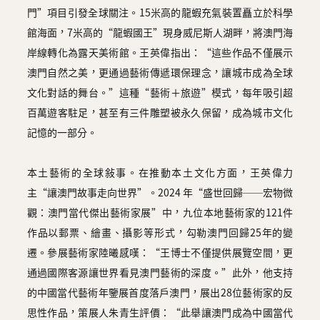
門”項目引發全球關注。15米高的龍蝦充氣裝置矗立於科學
館海面，7米高的“龍蝦國王”現身威尼斯人湖畔，將澳門海
岸線轉化為露天美術館。王英偉指出：“這些作品不僅展示
澳門自然之美，更通過藝術傳遞環保理念，讓城市成為全球
文化對話的舞台。”這種“藝術＋旅遊”模式，每年吸引超
百萬遊客駐足，甚至有三件雕塑被永久保留，成為城市文化
記憶的一部分。
本土藝術的全球敍事。在推動本土文化方面，王英偉力
主“讓澳門故事走向世界”。2024 年“盛世回歸──宏物微
觀：澳門當代傑出藝術家展”中，九位本地藝術家的121件
作品以郵票、繪畫、攝影等形式，勾勒澳門回歸25年的變
遷。參展藝術家陸曦感嘆：“王博士不僅提供展覽空間，更
通過國際客源讓世界看見澳門藝術的深度。”此外，他支持
的中國當代藝術年鑒展首度落戶澳門，展出28位藝術家的反
思性作品，策展人朱青生評價：“此舉讓澳門成為中國當代