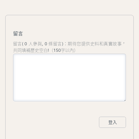
出任香港藝術發展局主席。2003年他獲委
任為香港特別行政區太平紳士，2007年、
2015年及2022年先後獲頒授銀紫荊星章、
金紫荊星章及大紫荊勳章。
留言
留言( 0 人參與, 0 條留言)：期待您提供史料和真實故事，
共同填補歷史空白!（150字以內）
登入