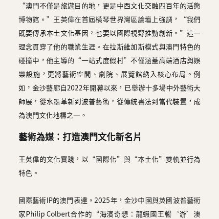
“澳門不僅是旅遊目的地，更是中西文化交融四百年的活態
博物館。”王英偉在首屆橫琴世界灣區論壇上強調，“我們
既要傳承本土文化基因，也要以國際視野推動創新。”這一
理念貫穿了他的職業生涯。在拉斯維加斯模式與澳門特色的
碰撞中，他主導的“一站式度假村”不僅涵蓋高端酒店與娛
樂設施，更將藝術空間、劇院、展覽館納入核心布局。例
如，金沙藝廊自2022年開幕以來，已舉辦十多場中外藝術大
師展，從水墨革新到波普藝術，從傳統書法到當代裝置，成
為澳門文化地標之一。
藝術為媒：打造澳門文化新名片
王英偉的文化實踐，以“國際化”與“本土化”雙軌並行為
特色。
國際藝術IP的澳門表達。2025年，金沙中國與英國波普藝術
家Philip Colbert合作的“海濱奇想：龍蝦國王暢‘游’澳