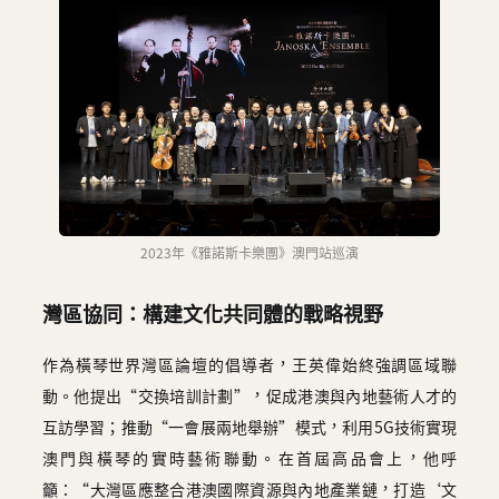
2023年《雅諾斯卡樂團》澳門站巡演
灣區協同：構建文化共同體的戰略視野
作為橫琴世界灣區論壇的倡導者，王英偉始終強調區域聯
動。他提出“交換培訓計劃”，促成港澳與內地藝術人才的
互訪學習；推動“一會展兩地舉辦”模式，利用5G技術實現
澳門與橫琴的實時藝術聯動。在首屆高品會上，他呼
籲：“大灣區應整合港澳國際資源與內地產業鏈，打造‘文