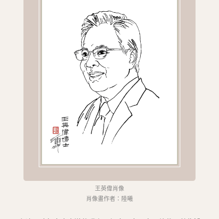
圖
媽
閣
寺
廟
巴
士
教
堂
街
市
王英偉肖像
肖像畫作者：陸曦