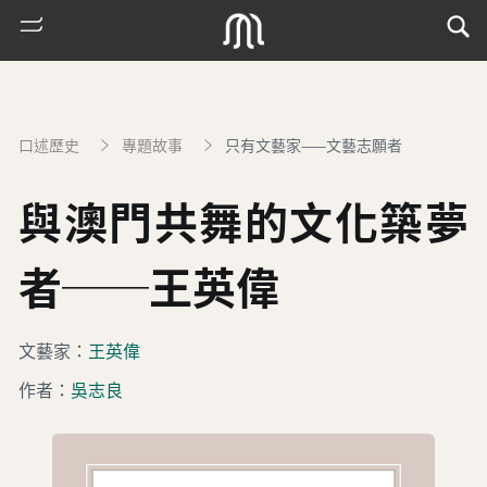
口述歷史
專題故事
只有文藝家——文藝志願者
與澳門共舞的文化築夢
者──王英偉
熱
文藝家：
王英偉
門
作者：
吳志良
搜
索
古
地