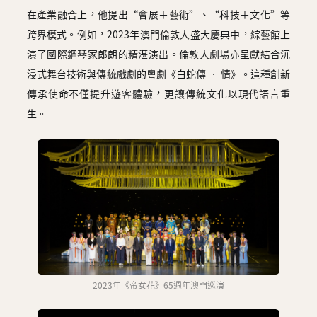
在產業融合上，他提出“會展＋藝術”、“科技＋文化”等
跨界模式。例如，2023年澳門倫敦人盛大慶典中，綜藝館上
演了國際鋼琴家郎朗的精湛演出。倫敦人劇場亦呈獻結合沉
浸式舞台技術與傳統戲劇的粵劇《白蛇傳 ‧ 情》。這種創新
傳承使命不僅提升遊客體驗，更讓傳統文化以現代語言重
生。
2023年《帝女花》65週年澳門巡演