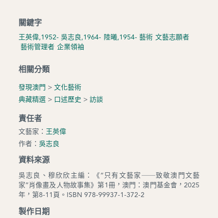
關鍵字
王英偉,1952-
吳志良,1964-
陸曦,1954-
藝術
文藝志願者
藝術管理者
企業領袖
相關分類
發現澳門
>
文化藝術
典藏精選
>
口述歷史
>
訪談
責任者
文藝家：
王英偉
作者：
吳志良
資料來源
吳志良、穆欣欣主編：《“只有文藝家──致敬澳門文藝
家”肖像畫及人物故事集》第1冊，澳門：澳門基金會，2025
年，第8-11頁。ISBN 978-99937-1-372-2
製作日期