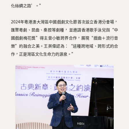
化絲綢之路’。”
2024年粵港澳大灣區中國戲劇文化節首次設立香港分會場，
匯聚粵劇、昆曲、秦腔等劇種， 並邀請香港歌手泳兒與“中
國戲劇梅花獎”得主曾小敏跨界合作，展現“戲曲＋流行音
樂”的融合之美。王英偉認為：“這種跨地域、跨形式的合
作，正是灣區文化生命力的源泉。”