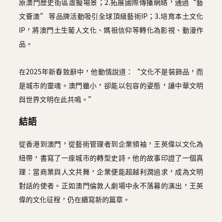
原澳門歷史街區虛擬場景；2.拓展國際傳播網絡，通過“藝
文薈澳” 等品牌活動吸引全球頂級藝術IP；3.培育本土文化
IP，將澳門土生葡人文化、媽祖信仰等轉化為影視、動漫作
品。
在2025年新春致辭中，他動情說道：“文化不是裝飾品，而
是城市的靈魂。澳門雖小，卻能以包容的姿態，讓中華文明
與世界文明在此共鳴。”
結語
從香港到澳門，從藝術管理者到企業領袖，王英偉以文化為
紐帶，書寫了一座城市的轉型史詩。他的故事印證了一個真
理：當商業與人文共舞，企業便能超越利潤追求，成為文明
對話的使者。正如澳門倫敦人劇場中永不落幕的演出，王英
偉的文化征程，仍在續寫新的篇章。