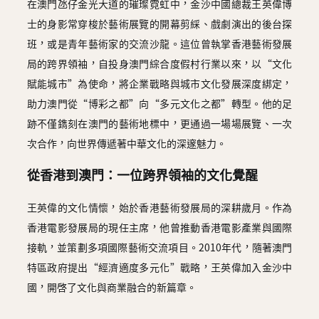
在澳門氹仔金光大道的璀璨霓虹中，金沙中國總裁王英偉博
士的身影常穿梭於藝術展覽的開幕剪綵、戲劇演出的後台探
班，或是青年藝術家的交流沙龍。這位曾執掌香港藝術發展
局的跨界領袖，自投身澳門綜合度假村行業以來，以“文化
賦能城市”為使命，將企業戰略與城市文化發展深度綁定，
助力澳門從“博彩之都”向“多元文化之都”轉型。他的足
跡不僅鐫刻在澳門的藝術地標中，更通過一場場展覽、一次
次合作，向世界傳遞著中華文化的深邃魅力。
從香港到澳門：一位跨界領袖的文化覺醒
王英偉的文化情懷，始於香港藝術發展局的深耕歲月。作為
香港電影發展局的現任主席，他曾推動香港電影產業與國際
接軌，並策劃多項國際藝術交流項目。2010年代，隨著澳門
特區政府提出“經濟適度多元化”戰略，王英偉加入金沙中
國，開啓了文化與商業融合的新篇章。