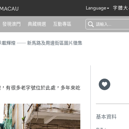
Language
字體大
發現澳門
典藏精選
互動專區
浮光百年 承載輝煌 ── 新馬路及周邊街區圖片徵集
線，有很多老字號位於此處，多年來屹
基本資料