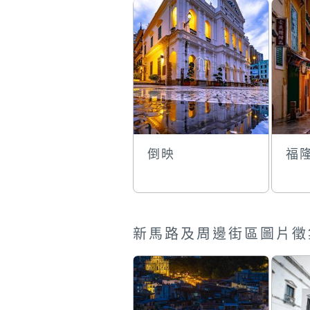
倒映
福
新馬路及周邊街區圖片徵