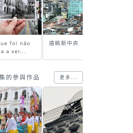
ue foi não
遠眺新中央
海味舊舖
ta a ser...
集的參與作品
更多...