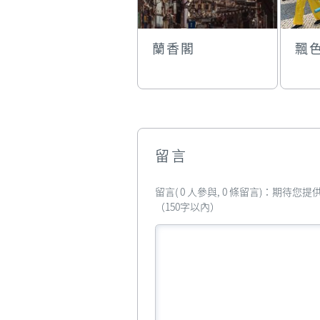
蘭香閣
飄
留言
留言( 0 人參與, 0 條留言)：期待
（150字以內）