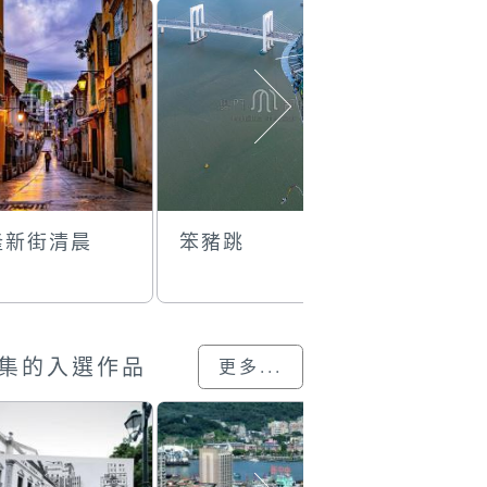
隆新街清晨
笨豬跳
遠望氹仔
集的入選作品
更多...