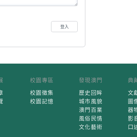
登入
展
校園專區
發現澳門
典
章
校園徵集
歷史回眸
文
覽
校園記憶
城市風貌
圖
澳門百業
器
風俗民情
影
文化藝術
口