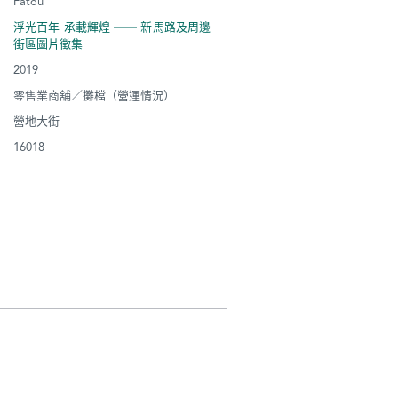
Fatou
浮光百年 承載輝煌 ── 新馬路及周邊
街區圖片徵集
2019
零售業商舖／攤檔（營運情況）
營地大街
16018