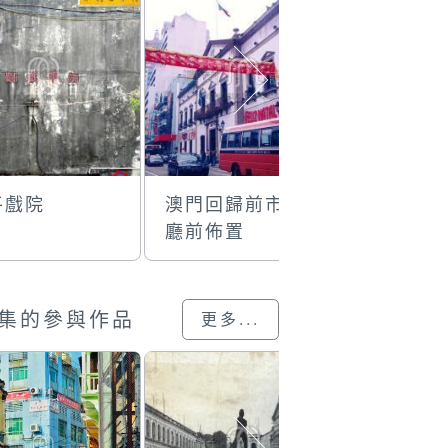
平戲院
澳門回歸前市政
大碼頭街
廳前佈置
民」
集的參與作品
更多...