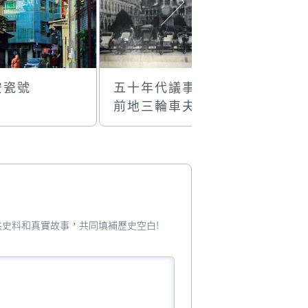
安瓷號
五十年代議事亭
時光倒流
前地三輪車夫與
美副將銅像
您提供史料和真實故事，共同填補歷史空白!