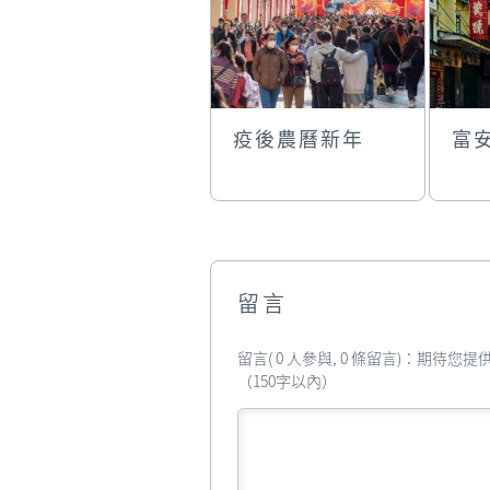
疫後農曆新年
富
留言
留言( 0 人參與, 0 條留言)：期待
（150字以內）