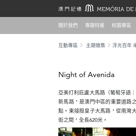
關於我們
專題特展
校園專區
互動專區
主題徵集
Night of Avenida
亞美打利庇盧大馬路（葡萄牙語：Avenid
新馬路，是澳門中區的重要道路
點。東接殷皇子大馬路，從南灣
街之間，全長620米。