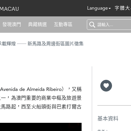
Language
字體大
發現澳門
典藏精選
互動專區
浮光百年 承載輝煌 ── 新馬路及周邊街區圖片徵集
a de Almeida Ribeiro），又稱
之一，為澳門重要的商業中樞及旅遊景
大馬路起，西至火船頭街與巴素打爾古
基本資料