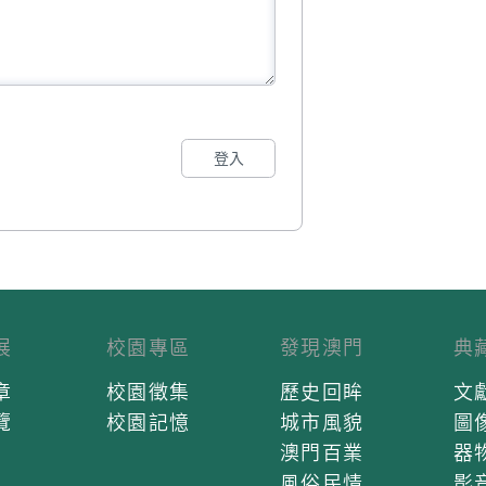
登入
展
校園專區
發現澳門
典
章
校園徵集
歷史回眸
文
覽
校園記憶
城市風貌
圖
澳門百業
器
風俗民情
影