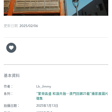
圖
媽
閣
更新日期 2025/02/06
寺
廟
巴
士
教
基本資料
堂
作者：
Lb_Jimmy
街
市
系列：
“繁榮昌盛 和諧共融─澳門回歸25載”攝影展圖片
徵集
拍攝日期：
2025年1月13日