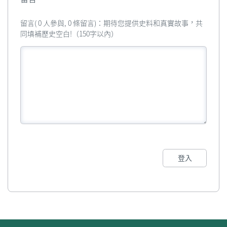
留言( 0 人參與, 0 條留言)：期待您提供史料和真實故事，共
同填補歷史空白!（150字以內）
登入