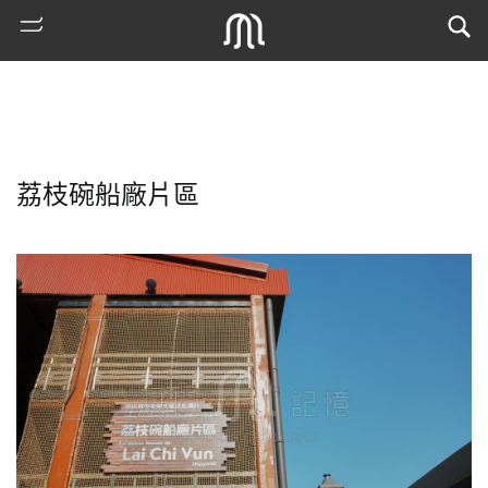
荔枝碗船廠片區
熱
門
搜
索
古
地