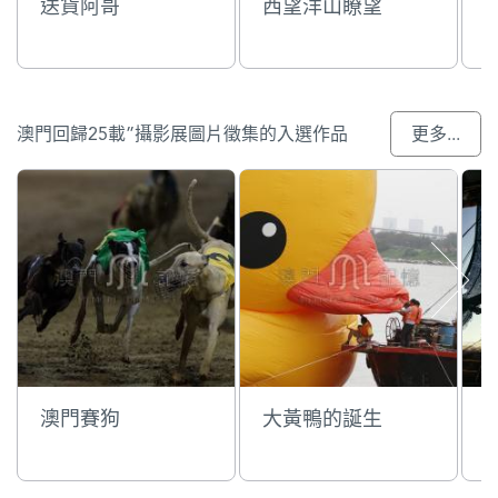
送貨阿哥
西望洋山瞭望
澳門回歸25載”攝影展圖片徵集的入選作品
更多...
澳門賽狗
大黃鴨的誕生