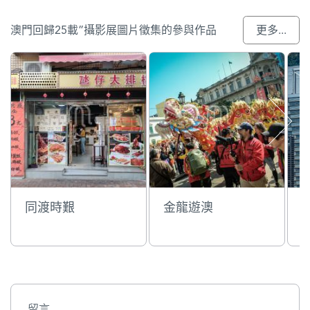
澳門回歸25載”攝影展圖片徵集的參與作品
更多...
同渡時艱
金龍遊澳
留言