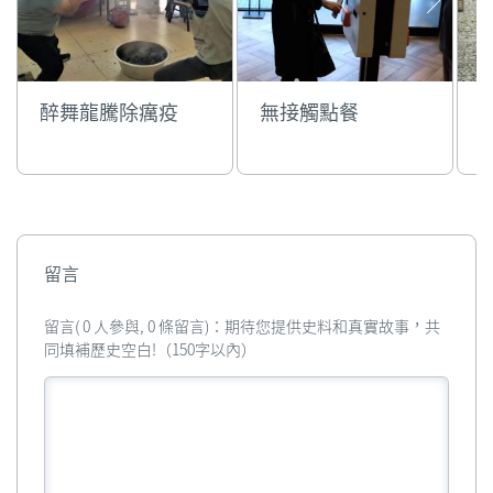
醉舞龍騰除癘疫
無接觸點餐
留言
留言( 0 人參與, 0 條留言)：期待您提供史料和真實故事，共
同填補歷史空白!（150字以內）