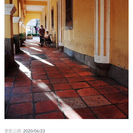
圖
媽
閣
寺
廟
巴
士
教
堂
街
市
更新日期 2020/06/23