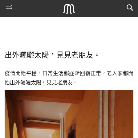
出外曬曬太陽，見見老朋友。
疫情開始平穩，日常生活都逐漸回復正常，老人家都開
始出外曬曬太陽，見見老朋友。
熱
門
搜
索
古
地