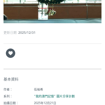
圖
媽
閣
寺
更新日期 2025/12/31
廟
巴
士
教
堂
基本資料
街
市
作者：
伍裕希
系列：
“我的澳門記憶” 圖片分享計劃
拍攝日期：
2025年12月21日