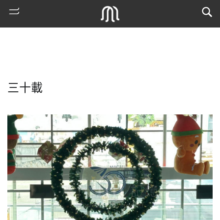
三十載
熱
門
搜
索
古
地