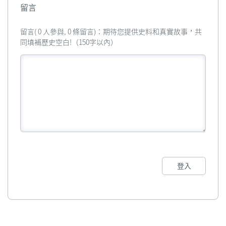
留言
留言( 0 人參與, 0 條留言)：期待您提供史料和真實故事，共
同填補歷史空白!（150字以內）
登入