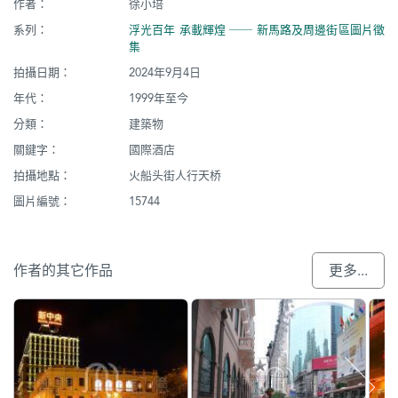
作者：
徐小培
系列：
浮光百年 承載輝煌 ── 新馬路及周邊街區圖片徵
集
拍攝日期：
2024年9月4日
年代：
1999年至今
分類：
建築物
關鍵字：
國際酒店
拍攝地點：
火船头街人行天桥
圖片編號：
15744
作者的其它作品
更多...