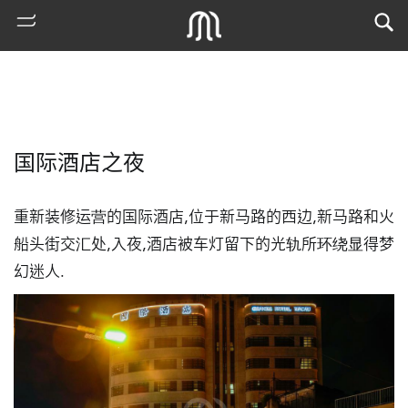
国际酒店之夜
重新装修运营的国际酒店,位于新马路的西边,新马路和火
船头街交汇处,入夜,酒店被车灯留下的光轨所环绕显得梦
幻迷人.
熱
門
搜
索
古
地