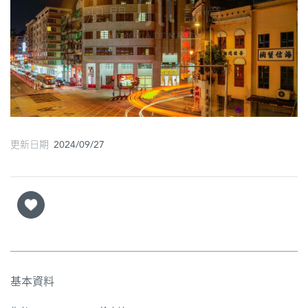
圖
媽
閣
寺
廟
巴
更新日期 2024/09/27
士
教
堂
街
市
基本資料