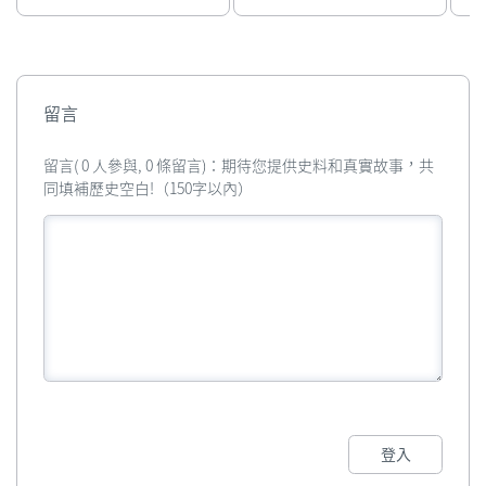
留言
留言( 0 人參與, 0 條留言)：期待您提供史料和真實故事，共
同填補歷史空白!（150字以內）
登入