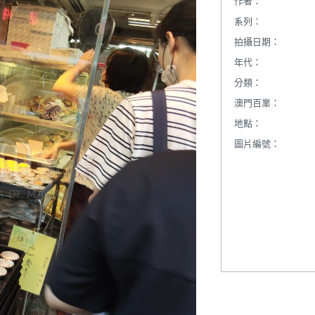
作者：
系列：
拍攝日期：
年代：
分類：
澳門百業：
地點：
圖片編號：