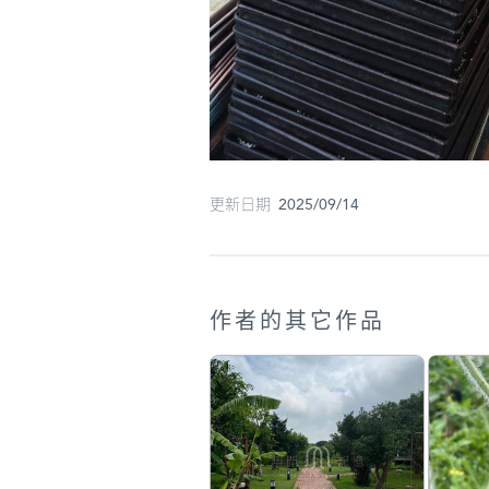
更新日期 2025/09/14
作者的其它作品