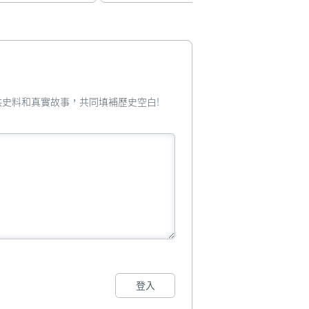
您提供史料和真實故事，共同填補歷史空白!
登入