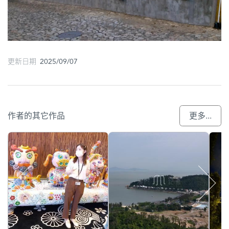
更新日期 2025/09/07
作者的其它作品
更多...