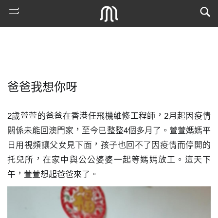
爸爸我想你呀
2歲萱萱的爸爸在香港任飛機維修工程師，2月起因疫情
關係未能回澳門家，至今已整整4個多月了。萱萱媽媽平
日用視頻讓父女見下面，孩子也回不了因疫情而停開的
熱
托兒所，在家中與公公婆婆一起等媽媽放工。這天下
門
午，萱萱想起爸爸來了。
搜
索
古
地