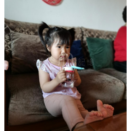
圖
媽
閣
寺
廟
巴
士
教
堂
街
市