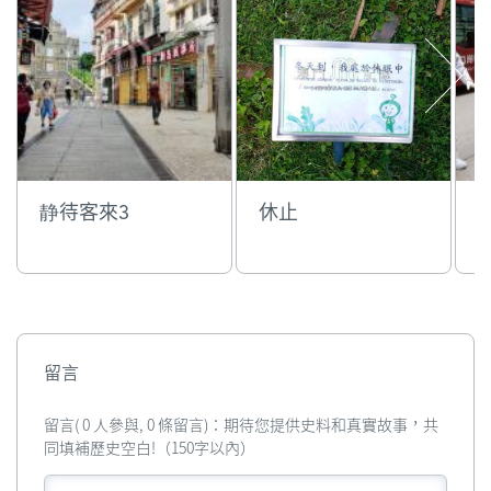
静待客來3
休止
留言
留言( 0 人參與, 0 條留言)：期待您提供史料和真實故事，共
同填補歷史空白!（150字以內）