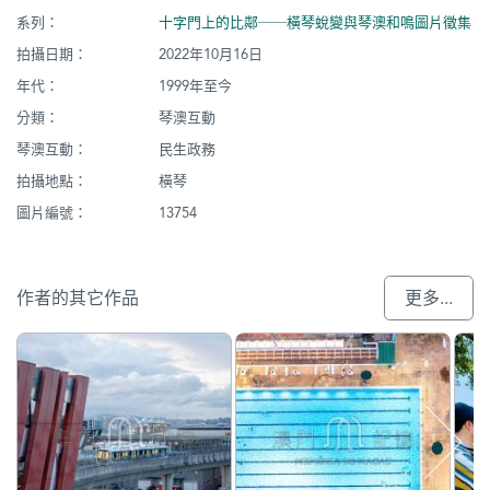
系列：
十字門上的比鄰──橫琴蛻變與琴澳和鳴圖片徵集
拍攝日期：
2022年10月16日
年代：
1999年至今
分類：
琴澳互動
琴澳互動：
民生政務
拍攝地點：
橫琴
圖片編號：
13754
作者的其它作品
更多...