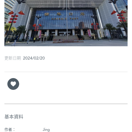
圖
媽
閣
寺
廟
更新日期 2024/02/20
巴
士
教
堂
街
市
基本資料
作者：
Jing