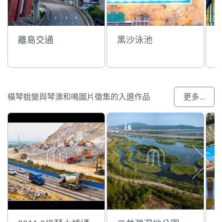
離島交通
黑沙泳池
橫琴蛻變與琴澳和鳴圖片徵集的入選作品
更多...