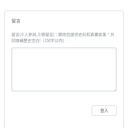
留言
留言( 0 人參與, 0 條留言)：期待您提供史料和真實故事，共
同填補歷史空白!（150字以內）
登入