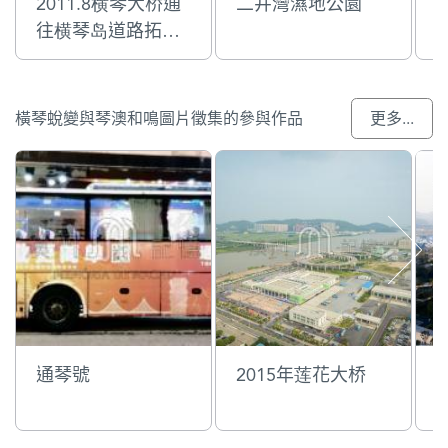
2011.8横琴大桥通
二井灣濕地公園
往横琴岛道路拓宽
工程
橫琴蛻變與琴澳和鳴圖片徵集的參與作品
更多...
通琴號
2015年莲花大桥