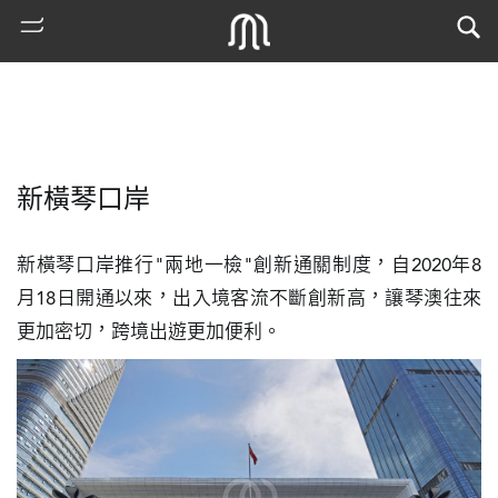
新橫琴口岸
新橫琴口岸推行"兩地一檢"創新通關制度，自2020年8
月18日開通以來，出入境客流不斷創新高，讓琴澳往來
更加密切，跨境出遊更加便利。
熱
門
搜
索
古
地