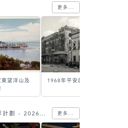
更多...
望東望洋山及
1968年平安戲院
海島“每
灣
集”迎夏
奬購物抽
“我的澳門記憶” 圖片分享計劃 - 2026的參與作品
更多...