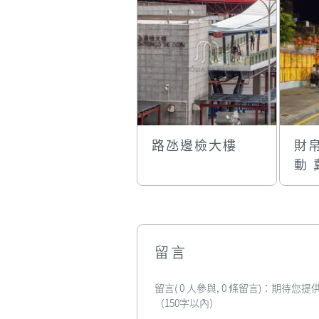
路氹邊檢大樓
財
動
區
留言
留言( 0 人參與, 0 條留言)：期待
（150字以內）