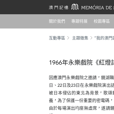
關於我們
專題特展
校園專區
互動專區
主題徵集
“我的澳門
1966年永樂戲院《紅燈
因應澳門永樂戲院之邀請，鏡湖職工文
日、22日及23日在永樂戲院演
被日本侵佔的東北為背景，歌頌
義，為了保護一份重要的密電碼，
由於每場演出均座無虛席，遂請鏡