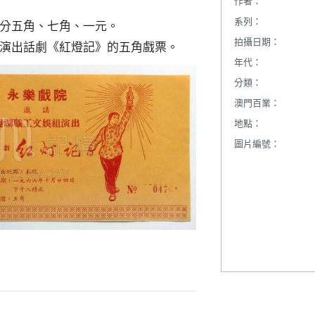
作者：
系列：
分五角、七角、一元。

拍攝日期：
演出話劇《紅燈記》的五角戲票。
年代：
分類：
澳門百業：
地點：
圖片編號：