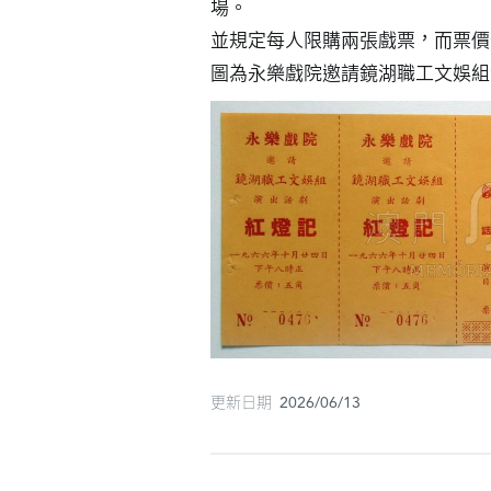
場。

並規定每人限購兩張戲票，而票價
圖為永樂戲院邀請鏡湖職工文娛組
更新日期 2026/06/13