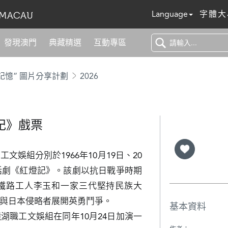
Language
字體大
發現澳門
典藏精選
互動專區
記憶” 圖片分享計劃
2026
記》戲票
娛組分別於1966年10月19日、20
出話劇《紅燈記》。該劇以抗日戰爭時期
鐵路工人李玉和一家三代堅持民族大
與日本侵略者展開英勇鬥爭。

基本資料
湖職工文娛組在同年10月24日加演一