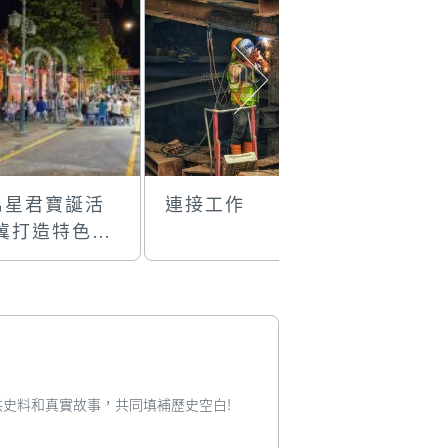
帛星君寶誕活
連接工作
竹灣海灘
 冀打造特色社
風光
您提供史料和真實故事，共同填補歷史空白!