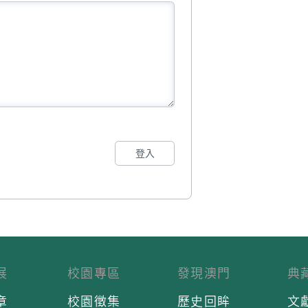
登入
展
校園專區
發現澳門
典
章
校園徵集
歷史回眸
文