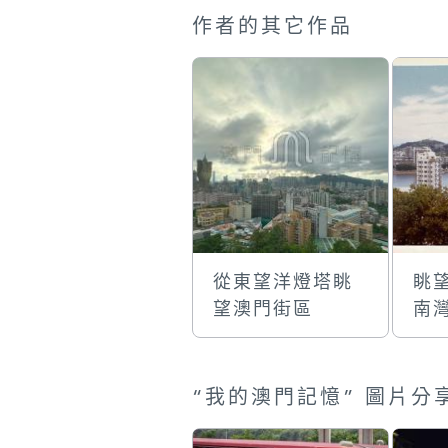
作者的其它作品
從東望洋燈塔眺
眺
望澳門街區
南