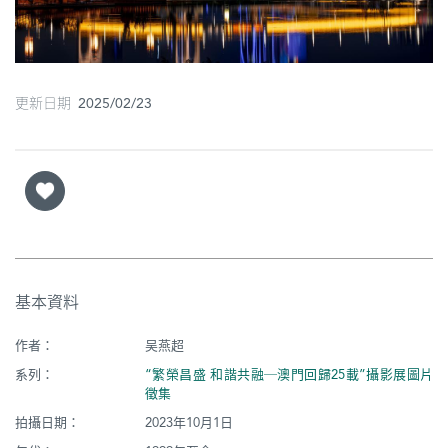
圖
媽
閣
更新日期 2025/02/23
寺
廟
巴
士
教
基本資料
堂
作者：
吴燕超
街
市
系列：
“繁榮昌盛 和諧共融─澳門回歸25載”攝影展圖片
徵集
拍攝日期：
2023年10月1日