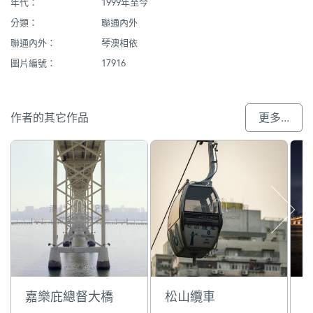
年代：
1999年至今
分類：
聯通內外
聯通內外：
琴澳相依
圖片編號：
17916
作者的其它作品
更多...
嘉樂庇總督大橋
松山纜車