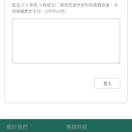
留言( 0 人參與, 0 條留言)：期待您提供史料和真實故事，共
同填補歷史空白!（150字以內）
登入
關於我們
專題特展