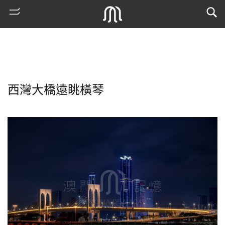
西灣大橋遠眺橫琴
熱
門
搜
索
古
地