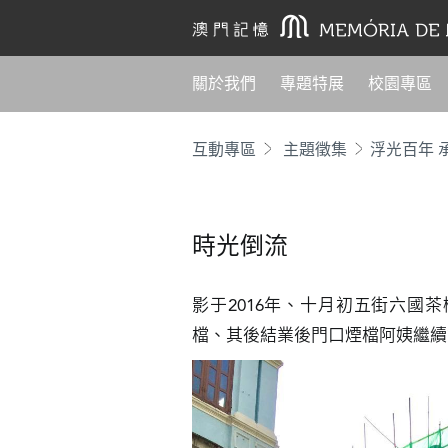
關於我們
專題特展
校園專區
互動專區
主題徵集
時光倒流
影于2016年、十月初五街六國
檔、其後結業後門口煙檔阿姨繼續