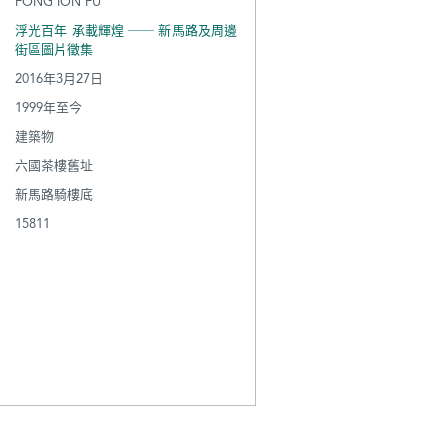
FONG ION FU
浮光百年 承載輝煌 ── 新馬路及周邊
街區圖片徵集
2016年3月27日
1999年至今
建築物
六國茶樓舊址
新馬路騎樓底
15811