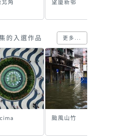
塘北角
望廈新邨
望廈區
集的入選作品
更多...
cima
颱風山竹
夜宵