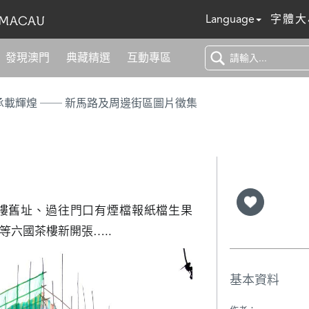
Language
字體大
發現澳門
典藏精選
互動專區
浮光百年 承載輝煌 ── 新馬路及周邊街區圖片徵集
茶樓舊址、過往門口有煙檔報紙檔生果
等六國茶樓新開張…..
基本資料