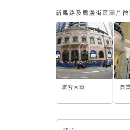
新馬路及周邊街區圖片徵
旅客大軍
典