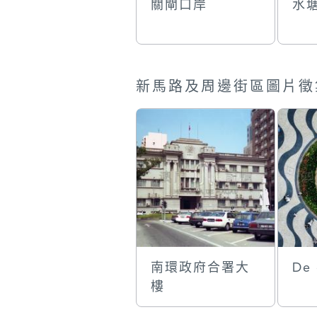
關閘口岸
水
新馬路及周邊街區圖片徵
南環政府合署大
De 
樓