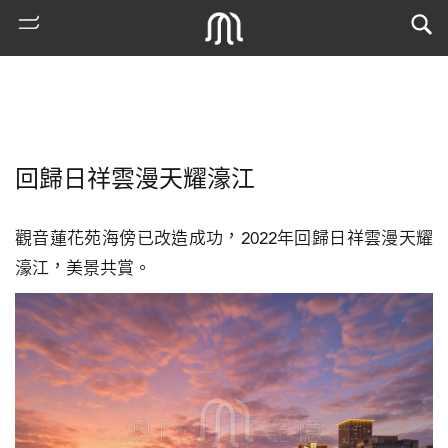
回歸日祥雲漫天耀濠江
觀音蓮花苑海傍已改造成功，2022年回歸日祥雲漫天耀
濠江，美景共賞。
熱
門
搜
索
古
地