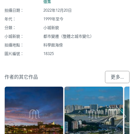
徵集
拍攝日期：
2022年12月20日
年代：
1999年至今
分類：
小城新貌
小城新貌：
都市變遷（整體之城市變化）
拍攝地點：
科學館海傍
圖片編號：
18325
作者的其它作品
更多...