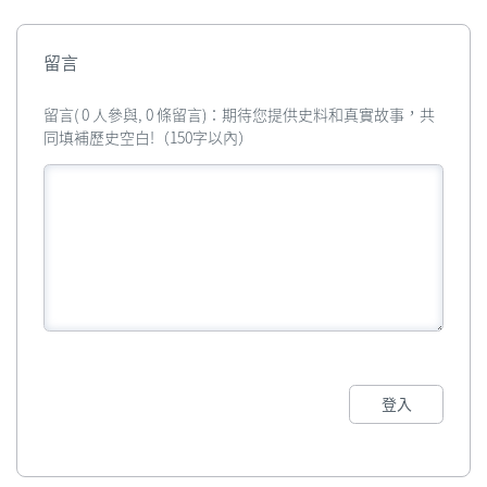
留言
留言( 0 人參與, 0 條留言)：期待您提供史料和真實故事，共
同填補歷史空白!（150字以內）
登入