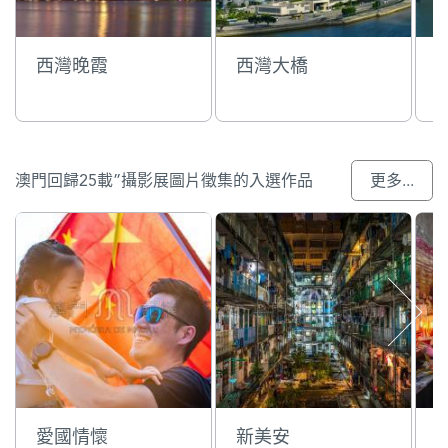
西灣晚霞
西灣大橋
澳門回歸25載”攝影展圖片徵集的入選作品
更多...
愛國情懷
新美安