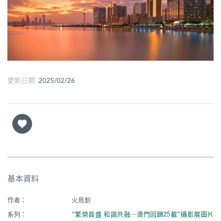
圖
媽
閣
寺
廟
更新日期 2025/02/26
巴
士
教
堂
街
基本資料
市
作者：
火鳥釗
系列：
“繁榮昌盛 和諧共融─澳門回歸25載”攝影展圖片