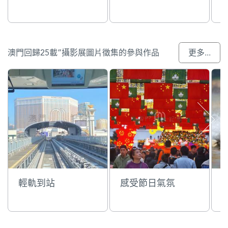
澳門回歸25載”攝影展圖片徵集的參與作品
更多...
輕軌到站
感受節日氣氛