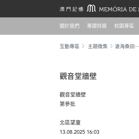
關於我們
專題特展
校園專區
互動專區
主題徵集
滄海桑田
觀音堂牆壁
觀音堂牆壁

第參批

北區望廈	

13.08.2025 16:03