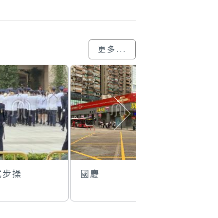
更多...
式步操
國慶
體育比賽