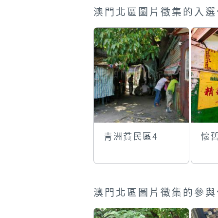
澳門北區圖片徵集的入選
青洲貧民區4
懷
澳門北區圖片徵集的參與