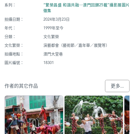
系列：
“繁榮昌盛 和諧共融─澳門回歸25載”攝影展圖片
徵集
拍攝日期：
2024年3月23日
年代：
1999年至今
分類：
文化繁榮
文化繁榮：
演藝都會（藝術節／嘉年華／展覽等）
拍攝地點：
澳門大堂巷
圖片編號：
18301
作者的其它作品
更多...