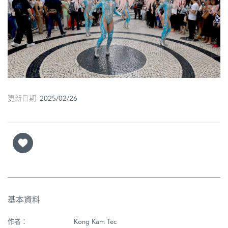
圖
媽
閣
寺
廟
更新日期 2025/02/26
巴
士
教
堂
街
市
基本資料
作者：
Kong Kam Tec