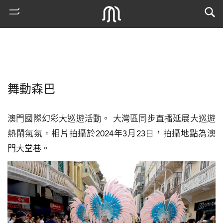
舞動森巴
澳門國際幻彩大巡遊活動。 大灣區同步直播延展大巡遊
熱鬧氣氛。相片拍攝於2024年3月23日，拍攝地點為澳
門大堂巷。
熱
門
搜
索
古
地