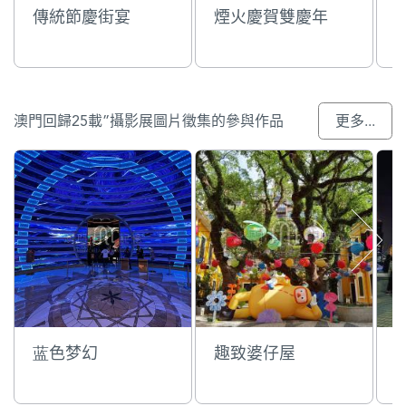
傳統節慶街宴
煙火慶賀雙慶年
澳門回歸25載”攝影展圖片徵集的參與作品
更多...
蓝色梦幻
趣致婆仔屋