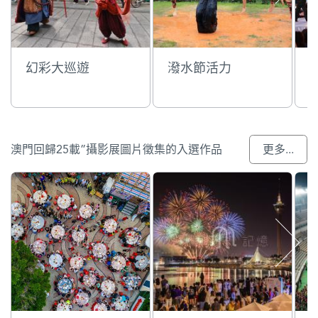
幻彩大巡遊
潑水節活力
澳門回歸25載”攝影展圖片徵集的入選作品
更多...