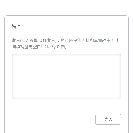
留言
留言( 0 人參與, 0 條留言)：期待您提供史料和真實故事，共
同填補歷史空白!（150字以內）
登入