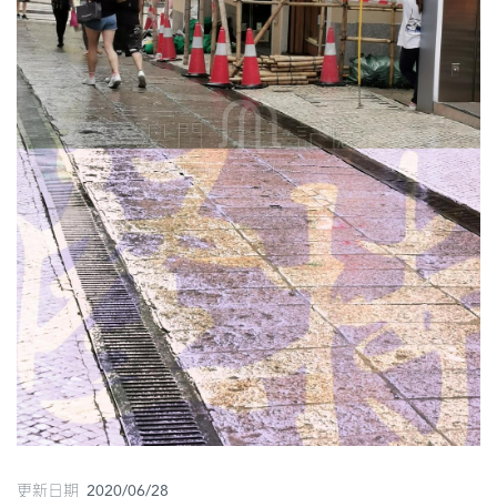
圖
媽
閣
寺
廟
巴
士
教
堂
街
市
更新日期 2020/06/28