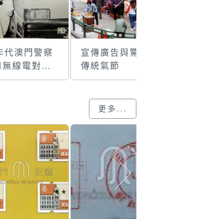
0年代澳門警察
宣傳廣告與驚蟄
通訊發射
用無線電對講
傳統氣節
望洋燈塔
更多...