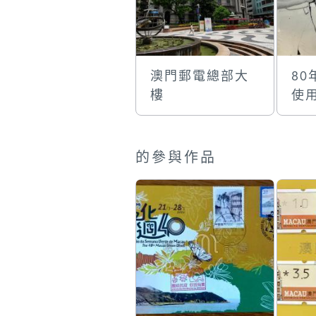
澳門郵電總部大
8
樓
使
機
的參與作品