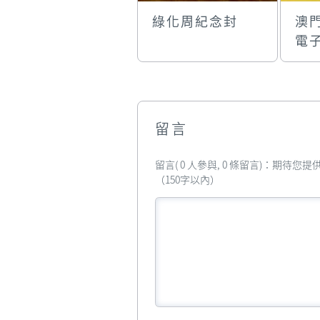
綠化周紀念封
澳
電
留言
留言( 0 人參與, 0 條留言)：期待
（150字以內）