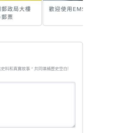
門郵政局大樓
歡迎使用EMS
郵政總局
子郵票
摺
您提供史料和真實故事，共同填補歷史空白!