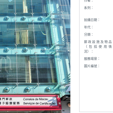
作者：
系列：
拍攝日期：
年代：
分類：
郵政設施及物品
（包括使用情
況）：
服務場景：
圖片編號：