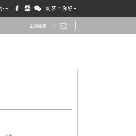
小
訪客，你好
主題徵集
全站