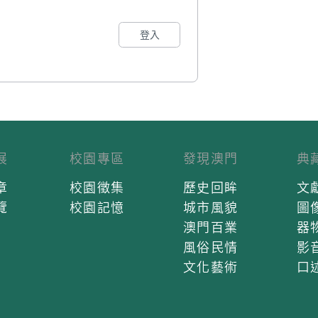
登入
展
校園專區
發現澳門
典
章
校園徵集
歷史回眸
文
覽
校園記憶
城市風貌
圖
澳門百業
器
風俗民情
影
文化藝術
口