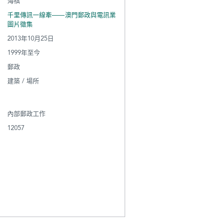
海祺
千里傳訊一線牽——澳門郵政與電訊業
圖片徵集
2013年10月25日
1999年至今
郵政
建築 / 場所
內部郵政工作
12057