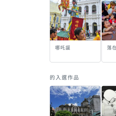
哪吒誕
落
的入選作品