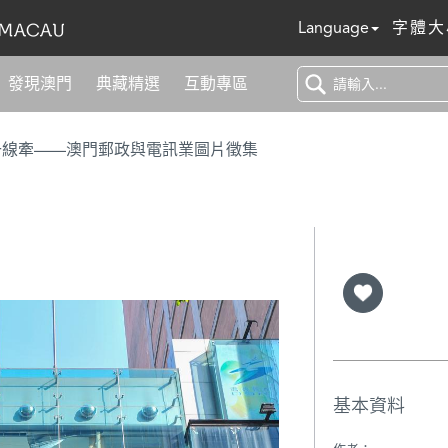
Language
字體大
發現澳門
典藏精選
互動專區
一線牽——澳門郵政與電訊業圖片徵集
基本資料