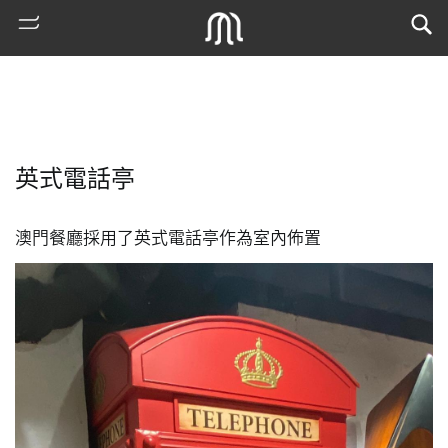
英式電話亭
澳門餐廳採用了英式電話亭作為室內佈置
熱
門
搜
索
古
地