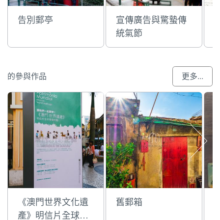
告別郵亭
宣傳廣告與驚蟄傳
統氣節
的參與作品
更多...
《澳門世界文化遺
舊郵箱
產》明信片全球寄