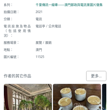
系列：
千里傳訊一線牽——澳門郵政與電訊業圖片徵集
拍攝日期：
2021
分類：
電訊
電訊設施及物品
電話亭 / 公共電話
（包括使用情
況）：
服務場景：
展覽 / 展銷
地點：
澳門
圖片編號：
11525
作者的其它作品
更多...