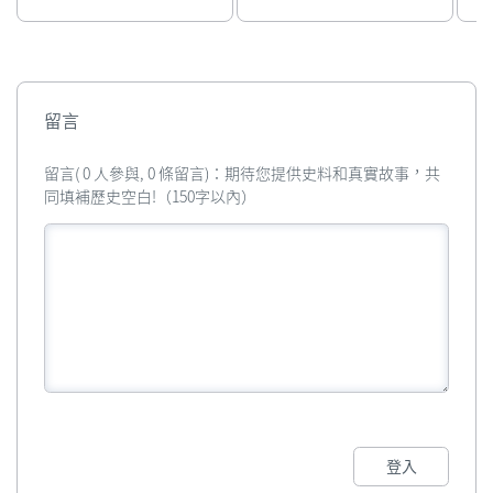
發活動
留言
留言( 0 人參與, 0 條留言)：期待您提供史料和真實故事，共
同填補歷史空白!（150字以內）
登入