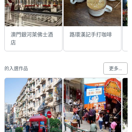
澳門銀河萊佛士酒
路環漢記手打咖啡
店
的入選作品
更多...