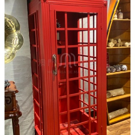
圖
媽
閣
寺
廟
巴
士
教
堂
街
市