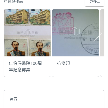
的參與作品
更多...
仁伯爵醫院100周
抗疫印
年紀念郵票
留言