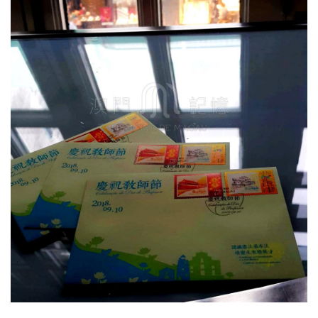
圖
媽
閣
寺
廟
巴
士
教
堂
街
市