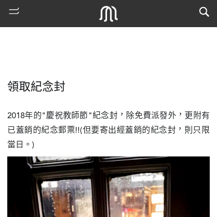
領取紀念封
2018年的"慶祝教師節"紀念封，除免費派發外，更附有
已蓋銷的紀念郵票!!(但要寄出經蓋銷的紀念封，則只限
當日。)
熱
門
搜
索
古
地