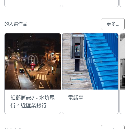
的入選作品
更多...
紅郵筒#67 - 水坑尾
電話亭
街，近匯業銀行