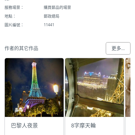
服務場景：
購買郵品的場景
地點：
郵政總局
圖片編號：
11441
作者的其它作品
更多...
巴黎人夜景
8字摩天輪