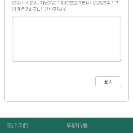
留言( 0 人參與, 0 條留言)：期待您提供史料和真實故事，共
同填補歷史空白!（150字以內）
登入
關於我們
專題特展