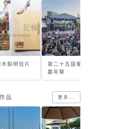
繪木製明信片
第二十五屆葡韻
郵政局1
嘉年華
紀念封
作品
更多...