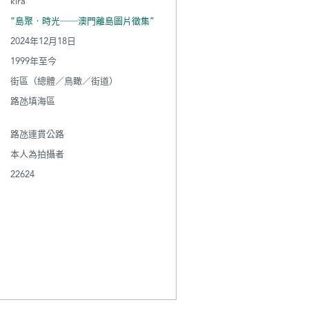
kira
“島聚‧時光──澳門離島圖片徵集”
2024年12月18日
1999年至今
街區（總體／鳥瞰／街道）
路氹填海區
路氹連貫公路
本人為拍攝者
22624