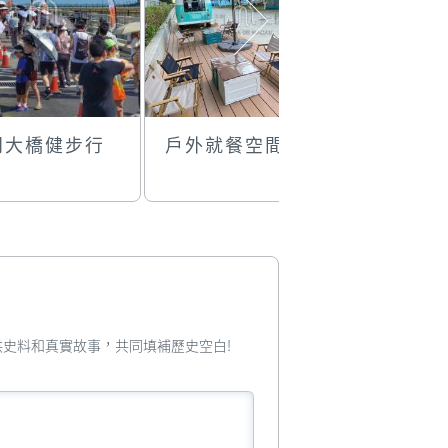
門大橋健步行
戶外就餐空間
箱內的熊
您提供史料和真實故事，共同填補歷史空白!