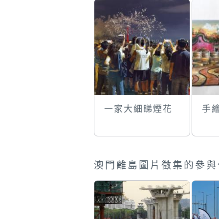
一家大細睇煙花
手
澳門離島圖片徵集的參與