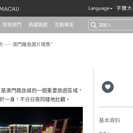
Language
字體大
發現澳門
典藏精選
互動專區
光──澳門離島圖片徵集”
，是澳門路氹城的一個重要旅遊區域，
於一身，不分日夜同樣地壯觀。
基本資料