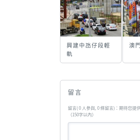
興建中氹仔段輕
澳
軌
留言
留言( 0 人參與, 0 條留言)：期待
（150字以內）