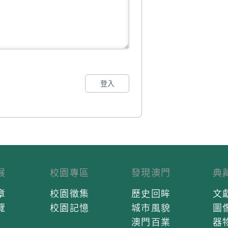
登入
展
校園專區
發現澳門
典
章
校園徵集
歷史回眸
文
覽
校園記憶
城市風貌
圖
澳門百業
器