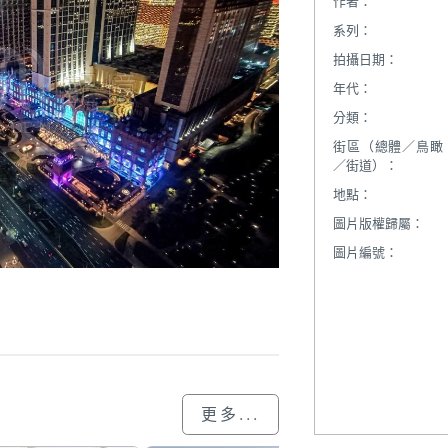
作者：
系列：
拍攝日期：
年代：
分類：
街區（總體／鳥瞰
／街道）：
地點：
圖片版權歸屬：
圖片編號：
更多...